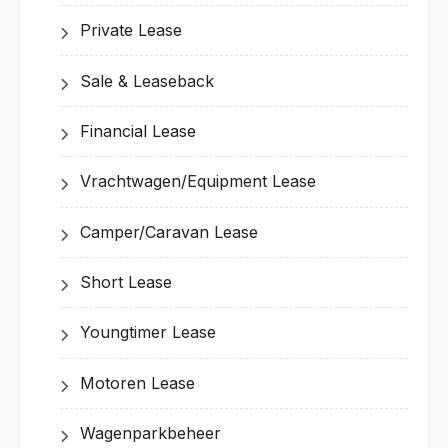
Private Lease
Sale & Leaseback
Financial Lease
Vrachtwagen/Equipment Lease
Camper/Caravan Lease
Short Lease
Youngtimer Lease
Motoren Lease
Wagenparkbeheer