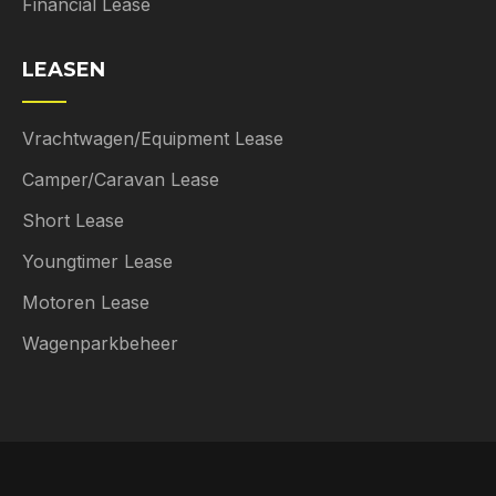
Financial Lease
LEASEN
Vrachtwagen/Equipment Lease
Camper/Caravan Lease
Short Lease
Youngtimer Lease
Motoren Lease
Wagenparkbeheer