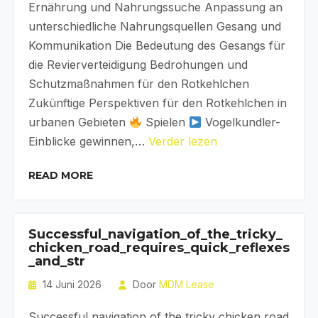
Ernährung und Nahrungssuche Anpassung an
unterschiedliche Nahrungsquellen Gesang und
Kommunikation Die Bedeutung des Gesangs für
die Revierverteidigung Bedrohungen und
Schutzmaßnahmen für den Rotkehlchen
Zukünftige Perspektiven für den Rotkehlchen in
urbanen Gebieten
Spielen
Vogelkundler-
Einblicke gewinnen,…
Verder lezen
READ MORE
Successful_navigation_of_the_tricky_
chicken_road_requires_quick_reflexes
_and_str
14 Juni 2026
Door
MDM Lease
Successful navigation of the tricky chicken road