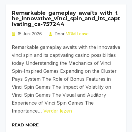
Remarkable_gameplay_awaits_with_t
he_innovative_vinci_spin_and_its_capt
ivating_ca-757244
15 Juni 2026
Door
MDM Lease
Remarkable gameplay awaits with the innovative
vinci spin and its captivating casino possibilities
today Understanding the Mechanics of Vinci
Spin-Inspired Games Expanding on the Cluster
Pays System The Role of Bonus Features in
Vinci Spin Games The Impact of Volatility on
Vinci Spin Games The Visual and Auditory
Experience of Vinci Spin Games The
Importance…
Verder lezen
READ MORE