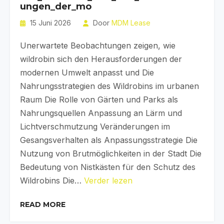
ungen_der_mo
15 Juni 2026
Door
MDM Lease
Unerwartete Beobachtungen zeigen, wie
wildrobin sich den Herausforderungen der
modernen Umwelt anpasst und Die
Nahrungsstrategien des Wildrobins im urbanen
Raum Die Rolle von Gärten und Parks als
Nahrungsquellen Anpassung an Lärm und
Lichtverschmutzung Veränderungen im
Gesangsverhalten als Anpassungsstrategie Die
Nutzung von Brutmöglichkeiten in der Stadt Die
Bedeutung von Nistkästen für den Schutz des
Wildrobins Die…
Verder lezen
READ MORE