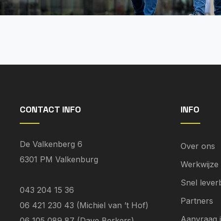
CONTACT INFO
INFO
De Valkenberg 6
Over ons
6301 PM Valkenburg
Werkwijze
Snel lever
043 204 15 36
Partners
06 421 230 43 (Michiel van ’t Hof)
Aanvraag 
06 105 089 87 (Dave Berkers)