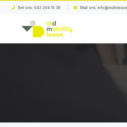
Bel ons:
043 204 15 36
Mail ons:
info@mdmlease