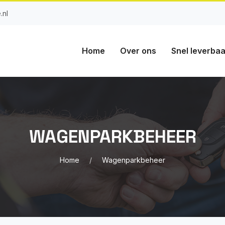
.nl
Home
Over ons
Snel leverbaa
WAGENPARKBEHEER
Home
Wagenparkbeheer