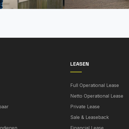
LEASEN
Full Operational Lease
Netto Operational Lease
baar
Private Lease
Sale & Leaseback
indienen
Financial Lease