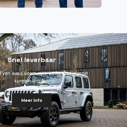
Snel leverbaar
 van lease voertuigen welke snel ingezet
kunnen worden.
Meer info