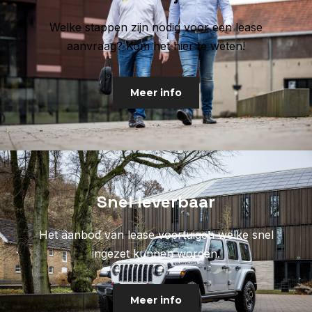
Welke stappen zijn nodig voor een lease
aanvraag? Kom het hier te weten!
Meer info
Snel leverbaar
Het aanbod van lease voertuigen welke snel
ingezet kunnen worden.
Meer info