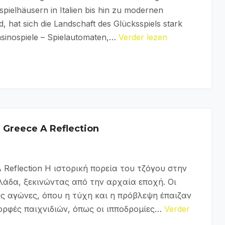
ielhäusern in Italien bis hin zu modernen
d, hat sich die Landschaft des Glücksspiels stark
Casinospiele – Spielautomaten,…
Verder lezen
 Greece A Reflection
A Reflection Η ιστορική πορεία του τζόγου στην
λάδα, ξεκινώντας από την αρχαία εποχή. Οι
υς αγώνες, όπου η τύχη και η πρόβλεψη έπαιζαν
ορφές παιχνιδιών, όπως οι ιπποδρομίες…
Verder