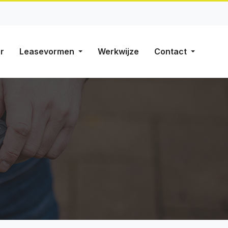
r
Leasevormen
Werkwijze
Contact