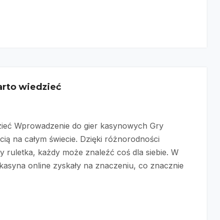
arto wiedzieć
zieć Wprowadzenie do gier kasynowych Gry
ią na całym świecie. Dzięki różnorodności
zy ruletka, każdy może znaleźć coś dla siebie. W
, kasyna online zyskały na znaczeniu, co znacznie