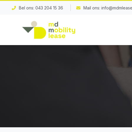
Bel ons:
043 204 15 36
Mail ons:
info@mdmlease