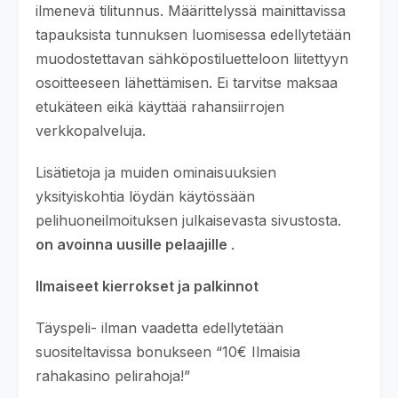
ilmenevä tilitunnus. Määrittelyssä mainittavissa
tapauksista tunnuksen luomisessa edellytetään
muodostettavan sähköpostiluetteloon liitettyyn
osoitteeseen lähettämisen. Ei tarvitse maksaa
etukäteen eikä käyttää rahansiirrojen
verkkopalveluja.
Lisätietoja ja muiden ominaisuuksien
yksityiskohtia löydän käytössään
pelihuoneilmoituksen julkaisevasta sivustosta.
on avoinna uusille pelaajille
.
Ilmaiseet kierrokset ja palkinnot
Täyspeli- ilman vaadetta edellytetään
suositeltavissa bonukseen “10€ Ilmaisia
rahakasino pelirahoja!”