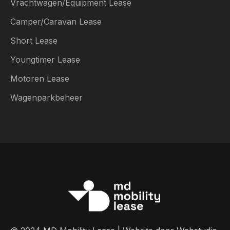
Vrachtwagen/Equipment Lease
Camper/Caravan Lease
Short Lease
Youngtimer Lease
Motoren Lease
Wagenparkbeheer