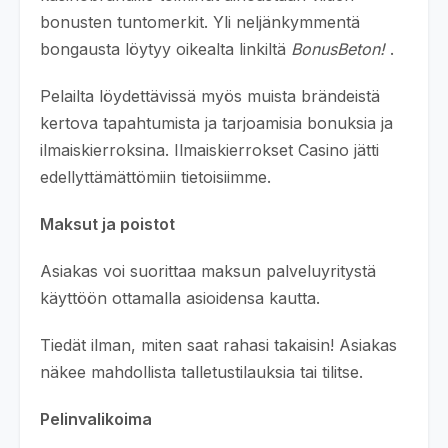
bonusten tuntomerkit. Yli neljänkymmentä
bongausta löytyy oikealta linkiltä
BonusBeton!
.
Pelailta löydettävissä myös muista brändeistä
kertova tapahtumista ja tarjoamisia bonuksia ja
ilmaiskierroksina. Ilmaiskierrokset Casino jätti
edellyttämättömiin tietoisiimme.
Maksut ja poistot
Asiakas voi suorittaa maksun palveluyritystä
käyttöön ottamalla asioidensa kautta.
Tiedät ilman, miten saat rahasi takaisin! Asiakas
näkee mahdollista talletustilauksia tai tilitse.
Pelinvalikoima