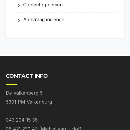
Contact opnemen
Aanvraag indienen
CONTACT INFO
De Valkenberg 6
6301 PM Valkenburg
043 204 15 36
06 421 230 43 (Michiel van ’t Hof)