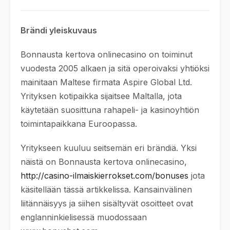
Brändi yleiskuvaus
Bonnausta kertova onlinecasino on toiminut
vuodesta 2005 alkaen ja sitä operoivaksi yhtiöksi
mainitaan Maltese firmata Aspire Global Ltd.
Yrityksen kotipaikka sijaitsee Maltalla, jota
käytetään suosittuna rahapeli- ja kasinoyhtiön
toimintapaikkana Euroopassa.
Yritykseen kuuluu seitsemän eri brändiä. Yksi
näistä on Bonnausta kertova onlinecasino,
http://casino-ilmaiskierrokset.com/bonuses
jota
käsitellään tässä artikkelissa. Kansainvälinen
liitännäisyys ja siihen sisältyvät osoitteet ovat
englanninkielisessä muodossaan