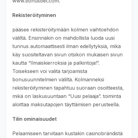
www.bonusbet.com.
Rekisteröityminen
pääsee rekisteröitymään kolmen vaihtoehdon
väliltä. Ensinnäkin on mahdollista luoda uusi
tunnus automaattisesti ilman edellytyksiä, mikä
käy suositeltavan sivun otsikon mukaisen sivun
kautta “Ilmaiskierroksia ja palkintoja!”.
Toisekseen voi valita tarjoamista
bonusuunnitelmien väliltä. Kolmanneksi
rekisteröityminen tapahtuu suoraan osoitteesta,
mikä on laskusuuntaan “Uusi pelaaja”. toiminta
aloittaa maksutapojen täyttämisen perusteella.
Tilin ominaisuudet
Pelaamiseen tarvitaan kustakin casinobrändistä