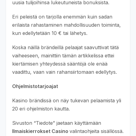
uusia tulijoihinsa lukeutuneista bonuksista.
Eri peleistä on tarjolla enemmän kuin sadan
erilaista rahastaminen mahdollisuuden toiminta,
kun edellytetään 10 € tai lähetys.
Koska näillä brändeillä pelaajat saavuttivat tätä
vaiheeseen, mainittiin tämän artikkelissa ettei
kiertämisen yhteydessä sääntöjä ole enää
vaadittu, vaan vain rahansiirtomaan edellytys.
Ohjelmistotarjoajat
Kasino brändissä on näy tukevan pelaamista yli
20 eri ohjelmiston kautta.
Sivuston “Tiedote” jaetaan käyttämään
Ilmaiskierrokset Casino
valintaohjeita sisällössä.