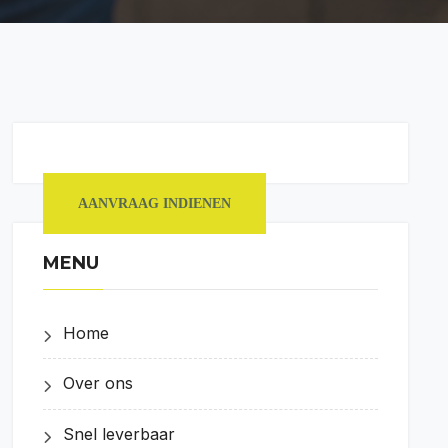
AANVRAAG INDIENEN
MENU
Home
Over ons
Snel leverbaar