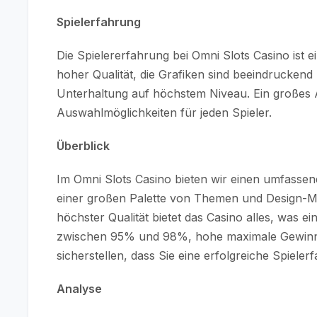
Spielerfahrung
Die Spielererfahrung bei Omni Slots Casino ist e
hoher Qualität, die Grafiken sind beeindruckend
Unterhaltung auf höchstem Niveau. Ein großes 
Auswahlmöglichkeiten für jeden Spieler.
Überblick
Im Omni Slots Casino bieten wir einen umfassend
einer großen Palette von Themen und Design-Mus
höchster Qualität bietet das Casino alles, was e
zwischen 95% und 98%, hohe maximale Gewinne
sicherstellen, dass Sie eine erfolgreiche Spiele
Analyse