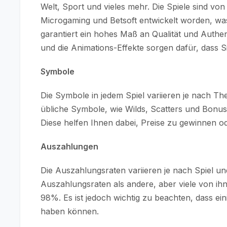
Welt, Sport und vieles mehr. Die Spiele sind von
Microgaming und Betsoft entwickelt worden, w
garantiert ein hohes Maß an Qualität und Authent
und die Animations-Effekte sorgen dafür, dass Si
Symbole
Die Symbole in jedem Spiel variieren je nach Th
übliche Symbole, wie Wilds, Scatters und Bonu
Diese helfen Ihnen dabei, Preise zu gewinnen od
Auszahlungen
Die Auszahlungsraten variieren je nach Spiel u
Auszahlungsraten als andere, aber viele von ihn
98%. Es ist jedoch wichtig zu beachten, dass e
haben können.