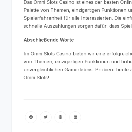
Das Omni Slots Casino ist eines der besten Onlin
Palette von Themen, einzigartigen Funktionen un
Spielerfahrenheit für alle Interessierten. Die ei
schnelle Auszahlungen sorgen dafür, dass Spiel
Abschließende Worte
Im Omni Slots Casino bieten wir eine erfolgreich
von Themen, einzigartigen Funktionen und hoher
unvergleichlichen Gamerlebnis. Probiere heute a
Omni Slots!