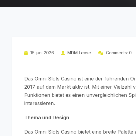
16 juni 2026
MDM Lease
Comments: 0
Das Omni Slots Casino ist eine der führenden Onl
2017 auf dem Markt aktiv ist. Mit einer Vielzah
Funktionen bietet es einen unvergleichlichen Spie
interessieren.
Thema und Design
Das Omni Slots Casino bietet eine breite Palett