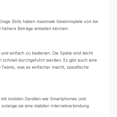
 Einige Slots haben maximale Gewinnspiele von bis
l höhere Beträge anbieten können.
 und einfach zu bedienen. Die Spiele sind leicht
 schnell durchgeführt werden. Es gibt auch eine
r-Teams, was es einfacher macht, spezifische
el mit mobilen Geräten wie Smartphones und
 solange sie eine stabilen Internetverbindung