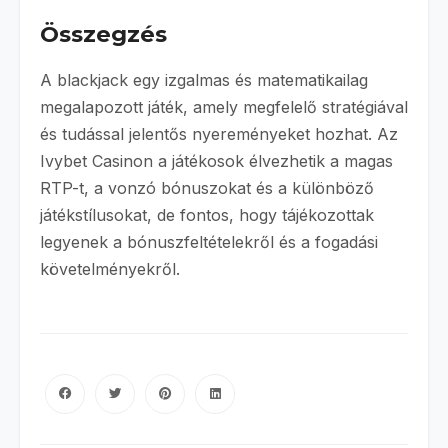
Összegzés
A blackjack egy izgalmas és matematikailag
megalapozott játék, amely megfelelő stratégiával
és tudással jelentős nyereményeket hozhat. Az
Ivybet Casinon a játékosok élvezhetik a magas
RTP-t, a vonzó bónuszokat és a különböző
játékstílusokat, de fontos, hogy tájékozottak
legyenek a bónuszfeltételekről és a fogadási
követelményekről.