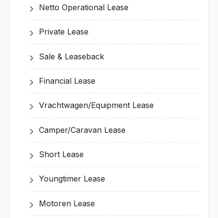
Netto Operational Lease
Private Lease
Sale & Leaseback
Financial Lease
Vrachtwagen/Equipment Lease
Camper/Caravan Lease
Short Lease
Youngtimer Lease
Motoren Lease