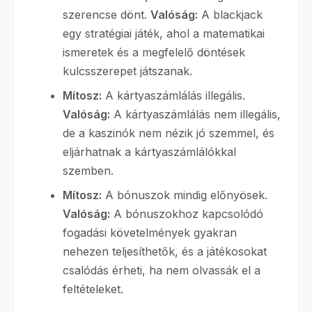
szerencse dönt.
Valóság:
A blackjack
egy stratégiai játék, ahol a matematikai
ismeretek és a megfelelő döntések
kulcsszerepet játszanak.
Mítosz:
A kártyaszámlálás illegális.
Valóság:
A kártyaszámlálás nem illegális,
de a kaszinók nem nézik jó szemmel, és
eljárhatnak a kártyaszámlálókkal
szemben.
Mítosz:
A bónuszok mindig előnyösek.
Valóság:
A bónuszokhoz kapcsolódó
fogadási követelmények gyakran
nehezen teljesíthetők, és a játékosokat
csalódás érheti, ha nem olvassák el a
feltételeket.