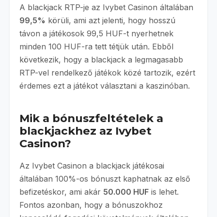
A blackjack RTP-je az Ivybet Casinon általában
99,5%
körüli, ami azt jelenti, hogy hosszú
távon a játékosok 99,5 HUF-t nyerhetnek
minden 100 HUF-ra tett tétjük után. Ebből
következik, hogy a blackjack a legmagasabb
RTP-vel rendelkező játékok közé tartozik, ezért
érdemes ezt a játékot választani a kaszinóban.
Mik a bónuszfeltételek a
blackjackhez az Ivybet
Casinon?
Az Ivybet Casinon a blackjack játékosai
általában 100%-os bónuszt kaphatnak az első
befizetéskor, ami akár
50.000 HUF
is lehet.
Fontos azonban, hogy a bónuszokhoz