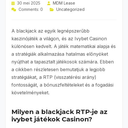
30 mei 2025
MDM Lease
Comments: 0
Uncategorized
A blackjack az egyik legnépszerűbb
kaszinójáték a világon, és az Ivybet Casinon
különösen kedvelt. A játék matematikai alapja és
a stratégiák alkalmazása hatalmas előnyöket
nyújthat a tapasztalt játékosok számára. Ebben
a cikkben részletesen bemutatjuk a legjobb
stratégiákat, a RTP (visszatérési arány)
fontosságát, a bónuszfeltételeket és a fogadási
követelményeket.
Milyen a blackjack RTP-je az
ivybet játékok
Casinon?