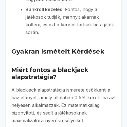
Bankroll kezelés:
Fontos, hogy a
játékosok tudják, mennyit akarnak
költeni, és ezt a keretet tartsák be a játék
során.
Gyakran Ismételt Kérdések
Miért fontos a blackjack
alapstratégia?
A blackjack alapstratégia ismerete csökkenti a
ház előnyét, amely általában 0,5% körüli, ha azt
helyesen alkalmazzák. Ez matematikailag
bizonyított, és segít a játékosoknak
maximalizálni a nyerési esélyeiket.