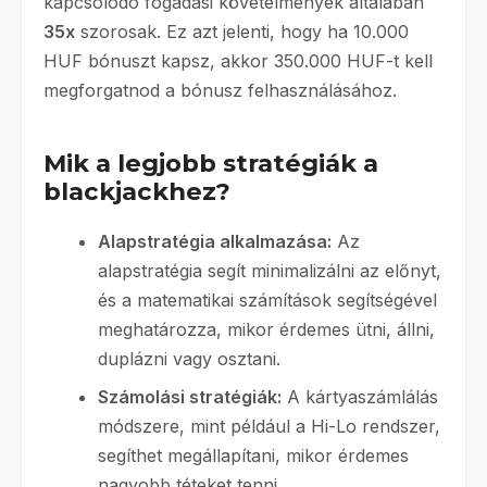
kapcsolódó fogadási követelmények általában
35x
szorosak. Ez azt jelenti, hogy ha 10.000
HUF bónuszt kapsz, akkor 350.000 HUF-t kell
megforgatnod a bónusz felhasználásához.
Mik a legjobb stratégiák a
blackjackhez?
Alapstratégia alkalmazása:
Az
alapstratégia segít minimalizálni az előnyt,
és a matematikai számítások segítségével
meghatározza, mikor érdemes ütni, állni,
duplázni vagy osztani.
Számolási stratégiák:
A kártyaszámlálás
módszere, mint például a Hi-Lo rendszer,
segíthet megállapítani, mikor érdemes
nagyobb téteket tenni.