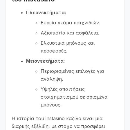
Πλεονεκτήματα:
Ευρεία γκάμα παιχνιδιών.
Αξιοπιστία και ασφάλεια.
Ελκυστικά μπόνους και
προσφορές.
Μειονεκτήματα:
Περιορισμένες επιλογές για
ανάληψη.
Υψηλές απαιτήσεις
στοιχηματισμού σε ορισμένα
μπόνους.
Η ιστορία του instasino καζίνο είναι μια
διαρκής εξέλιξη, με στόχο να προσφέρει