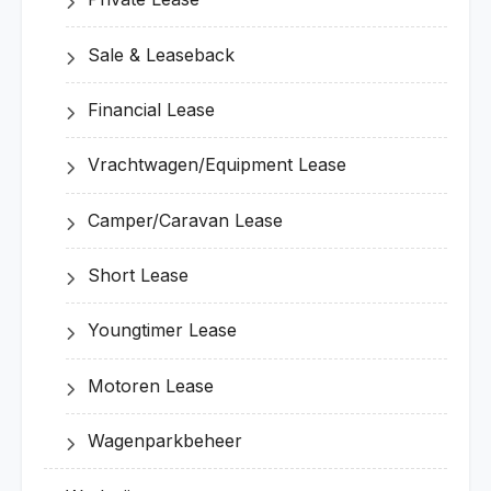
Sale & Leaseback
Financial Lease
Vrachtwagen/Equipment Lease
Camper/Caravan Lease
Short Lease
Youngtimer Lease
Motoren Lease
Wagenparkbeheer