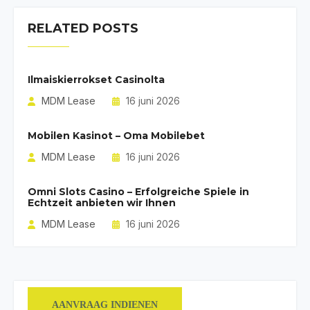
RELATED POSTS
Ilmaiskierrokset Casinolta
MDM Lease
16 juni 2026
Mobilen Kasinot – Oma Mobilebet
MDM Lease
16 juni 2026
Omni Slots Casino – Erfolgreiche Spiele in
Echtzeit anbieten wir Ihnen
MDM Lease
16 juni 2026
AANVRAAG INDIENEN