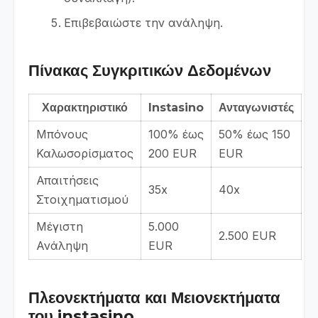
Επιβεβαιώστε την ανάληψη.
Πίνακας Συγκριτικών Δεδομένων
Χαρακτηριστικό
Instasino
Ανταγωνιστές
Μπόνους
100% έως
50% έως 150
Καλωσορίσματος
200 EUR
EUR
Απαιτήσεις
35x
40x
Στοιχηματισμού
Μέγιστη
5.000
2.500 EUR
Ανάληψη
EUR
Πλεονεκτήματα και Μειονεκτήματα
του instasino