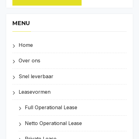
MENU
Home
Over ons
Snel leverbaar
Leasevormen
Full Operational Lease
Netto Operational Lease
Private Lease