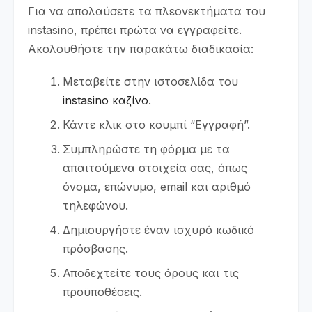
Για να απολαύσετε τα πλεονεκτήματα του
instasino, πρέπει πρώτα να εγγραφείτε.
Ακολουθήστε την παρακάτω διαδικασία:
Μεταβείτε στην ιστοσελίδα του
instasino καζίνο
.
Κάντε κλικ στο κουμπί “Εγγραφή”.
Συμπληρώστε τη φόρμα με τα
απαιτούμενα στοιχεία σας, όπως
όνομα, επώνυμο, email και αριθμό
τηλεφώνου.
Δημιουργήστε έναν ισχυρό κωδικό
πρόσβασης.
Αποδεχτείτε τους όρους και τις
προϋποθέσεις.