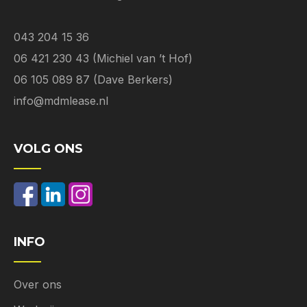
043 204 15 36
06 421 230 43 (Michiel van ’t Hof)
06 105 089 87 (Dave Berkers)
info@mdmlease.nl
VOLG ONS
INFO
Over ons