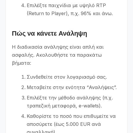
Επιλέξτε παιχνίδια με υψηλό RTP
(Return to Player), π.χ. 96% και άνω.
Πώς να κάνετε Ανάληψη
Η διαδικασία ανάληψης είναι απλή και
ασφαλής. Ακολουθήστε τα παρακάτω
βήματα:
Συνδεθείτε στον λογαριασμό σας.
Μεταβείτε στην ενότητα “Αναλήψεις”.
Επιλέξτε την μέθοδο ανάληψης (π.χ.
τραπεζική μεταφορά, e-wallets).
Καθορίστε το ποσό που επιθυμείτε να
αποσύρετε (έως 5.000 EUR ανά
συναλλαγή).