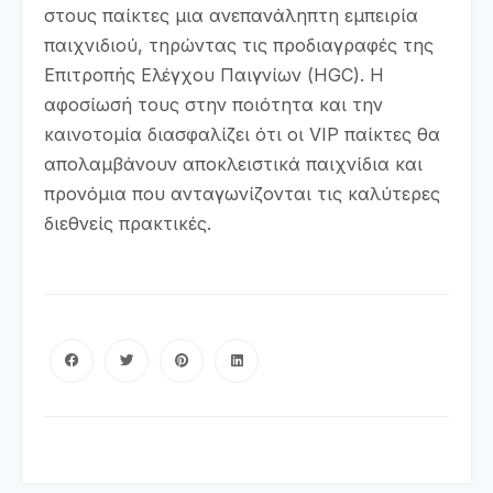
στους παίκτες μια ανεπανάληπτη εμπειρία
παιχνιδιού, τηρώντας τις προδιαγραφές της
Επιτροπής Ελέγχου Παιγνίων (HGC). Η
αφοσίωσή τους στην ποιότητα και την
καινοτομία διασφαλίζει ότι οι VIP παίκτες θα
απολαμβάνουν αποκλειστικά παιχνίδια και
προνόμια που ανταγωνίζονται τις καλύτερες
διεθνείς πρακτικές.