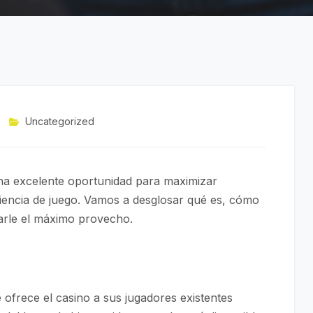
Uncategorized
na excelente oportunidad para maximizar
riencia de juego. Vamos a desglosar qué es, cómo
arle el máximo provecho.
ofrece el casino a sus jugadores existentes