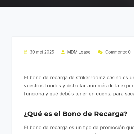
30 mei 2025
MDM Lease
Comments: 0
El bono de recarga de strikerroomz casino es u
vuestros fondos y disfrutar aún más de la expe
funciona y qué debéis tener en cuenta para sac
¿Qué es el Bono de Recarga?
El bono de recarga es un tipo de promoción que 