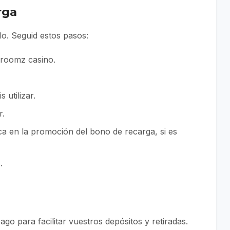
rga
lo. Seguid estos pasos:
erroomz casino.
 utilizar.
r.
ca en la promoción del bono de recarga, si es
.
o para facilitar vuestros depósitos y retiradas.