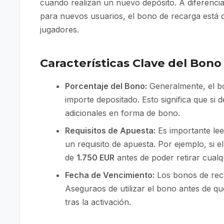
cuando realizan un nuevo depósito. A diferencia
para nuevos usuarios, el bono de recarga está 
jugadores.
Características Clave del Bon
Porcentaje del Bono:
Generalmente, el b
importe depositado. Esto significa que si 
adicionales en forma de bono.
Requisitos de Apuesta:
Es importante lee
un requisito de apuesta. Por ejemplo, si el
de
1.750 EUR
antes de poder retirar cualq
Fecha de Vencimiento:
Los bonos de reca
Aseguraos de utilizar el bono antes de q
tras la activación.