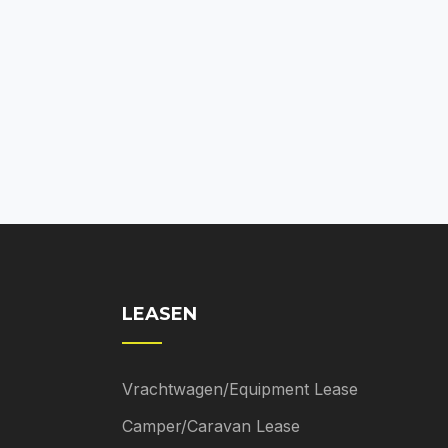
LEASEN
Vrachtwagen/Equipment Lease
Camper/Caravan Lease