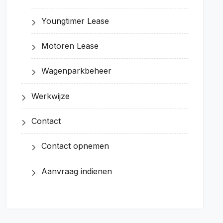
Youngtimer Lease
Motoren Lease
Wagenparkbeheer
Werkwijze
Contact
Contact opnemen
Aanvraag indienen