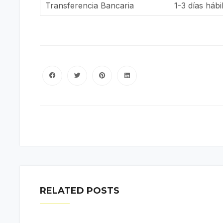
Transferencia Bancaria
1-3 días hábi
RELATED POSTS