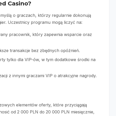
ed Casino?
myślą o graczach, którzy regularnie dokonują
gier. Uczestnicy programu mogą liczyć na:
any pracownik, który zapewnia wsparcie oraz
ksze transakcje bez zbędnych opóźnień.
rty tylko dla VIP-ów, w tym dodatkowe środki na
acji z innymi graczami VIP o atrakcyjne nagrody.
zowych elementów oferty, które przyciągają
nosić od 2 000 PLN do 20 000 PLN miesięcznie,