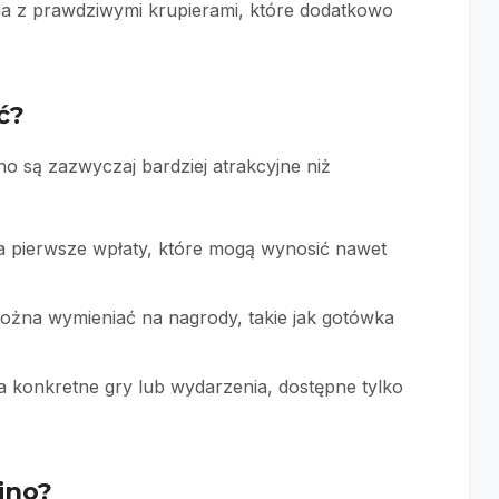
ia z prawdziwymi krupierami, które dodatkowo
ć?
o są zazwyczaj bardziej atrakcyjne niż
 pierwsze wpłaty, które mogą wynosić nawet
ożna wymieniać na nagrody, takie jak gotówka
a konkretne gry lub wydarzenia, dostępne tylko
ino?