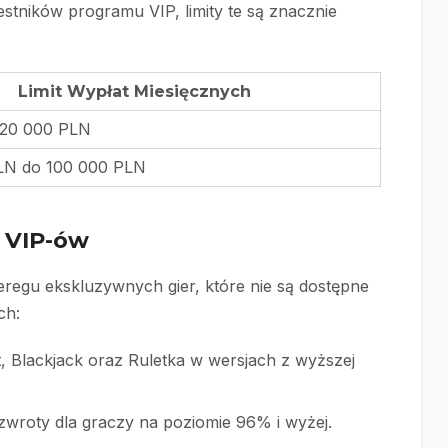
estników programu VIP, limity te są znacznie
Limit Wypłat Miesięcznych
 20 000 PLN
LN do 100 000 PLN
 VIP-ów
regu ekskluzywnych gier, które nie są dostępne
ch:
t, Blackjack oraz Ruletka w wersjach z wyższej
 zwroty dla graczy na poziomie 96% i wyżej.