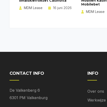
Ilmaiskierrokset Casinolta
Mobilen Kasin
Mobilebet
MDM Lease
16 juni 2026
MDM Lease
CONTACT INFO
INFO
De Valkenberg 6
Over ons
6301 PM Valkenburg
Werkwijze