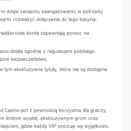
form dzięki swojemu zaangażowaniu w potrzeby
warto rozważyć dołączenie do tego kasyna:
edżerowie konta zapewniają pomoc na
ino działa zgodnie z regulacjami polskiego
czom bezpieczeństwo.
w tym ekskluzywne tytuły, które nie są dostępne
 Casino jest z pewnością korzystna dla graczy,
zym limitom wypłat, ekskluzywnym grom oraz
iejscem, gdzie każdy VIP poczuje się wyjątkowo.