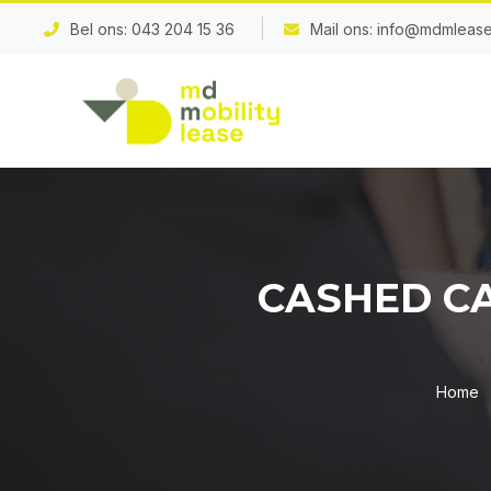
Bel ons:
043 204 15 36
Mail ons:
info@mdmlease
CASHED CA
Home