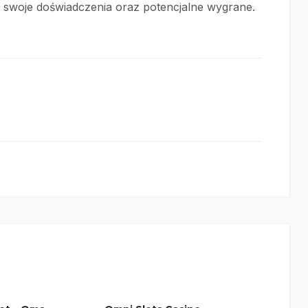
 swoje doświadczenia oraz potencjalne wygrane.