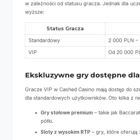
w zależności od statusu gracza. Jednak dla ucz
wyższe:
Status Gracza
Standardowy
2 000 PLN –
VIP
Od 20 000 P
Ekskluzywne gry dostępne dla
Gracze VIP w Cashed Casino mają dostęp do sze
dla standardowych użytkowników. Oto kilka z ni
Gry stołowe premium
– takie jak Baccara
półki.
Sloty z wysokim RTP
– gry, które oferują