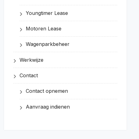
Youngtimer Lease
Motoren Lease
Wagenparkbeheer
Werkwijze
Contact
Contact opnemen
Aanvraag indienen