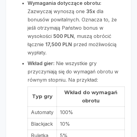
Wymagania dotyczące obrotu:
Zazwyczaj wynoszą one
35x
dla
bonusów powitalnych. Oznacza to, że
jeśli otrzymają Państwo bonus w
wysokości
500 PLN
, muszą obrócić
łącznie
17,500 PLN
przed możliwością
wypłaty.
Wkład gier:
Nie wszystkie gry
przyczyniają się do wymagań obrotu w
równym stopniu. Na przykład:
Wkład do wymagań
Typ gry
obrotu
Automaty
100%
Blackjack
10%
Ruletka
5%