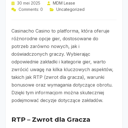
30 mei 2025
MDM Lease
Comments: 0
Uncategorized
Casinacho Casino to platforma, która oferuje
różnorodne opcje gier, dostosowane do
potrzeb zarówno nowych, jak i
doświadczonych graczy. Wybierając
odpowiednie zakładki i kategorie gier, warto
zwrócić uwagę na kilka kluczowych aspektów,
takich jak RTP (zwrot dla gracza), warunki
bonusowe oraz wymagania dotyczące obrotu.
Dzięki tym informacjom można skuteczniej
podejmować decyzje dotyczące zakładów.
RTP – Zwrot dla Gracza