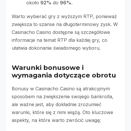
około
92%
do
96%
.
Warto wybierać gry z wyższym RTP, ponieważ
zwiększa to szanse na długoterminowy zysk. W
Casinacho Casino dostępne są szczegółowe
informacje na temat RTP dla każdej gry, co
ułatwia dokonanie świadomego wyboru.
Warunki bonusowe i
wymagania dotyczące obrotu
Bonusy w Casinacho Casino są atrakcyjnym
sposobem na zwiększenie swojego bankrolla,
ale ważne jest, aby dokładnie zrozumieć
warunki, które się z nimi wiążą. Oto kluczowe
aspekty, na które warto zwrócić uwagę: