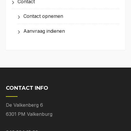
Contact
Contact opnemen
Aanvraag indienen
CONTACT INFO
De Valkenberg 6
6301 PM Valkenburg