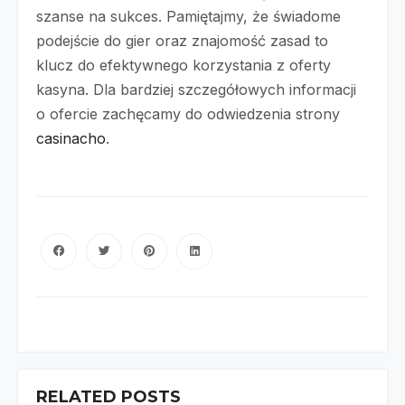
szanse na sukces. Pamiętajmy, że świadome
podejście do gier oraz znajomość zasad to
klucz do efektywnego korzystania z oferty
kasyna. Dla bardziej szczegółowych informacji
o ofercie zachęcamy do odwiedzenia strony
casinacho
.
RELATED POSTS