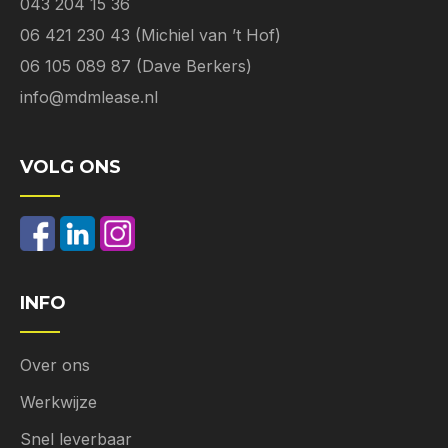
043 204 15 36
06 421 230 43 (Michiel van ’t Hof)
06 105 089 87 (Dave Berkers)
info@mdmlease.nl
VOLG ONS
INFO
Over ons
Werkwijze
Snel leverbaar