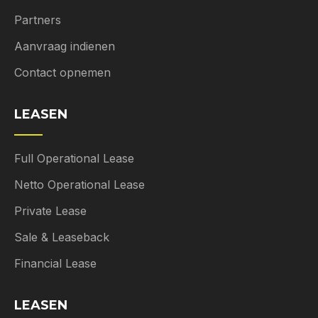
Partners
Aanvraag indienen
Contact opnemen
LEASEN
Full Operational Lease
Netto Operational Lease
Private Lease
Sale & Leaseback
Financial Lease
LEASEN