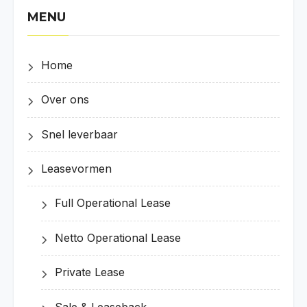
MENU
Home
Over ons
Snel leverbaar
Leasevormen
Full Operational Lease
Netto Operational Lease
Private Lease
Sale & Leaseback