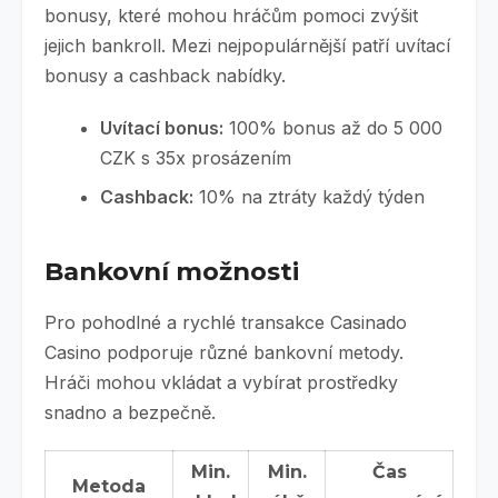
bonusy, které mohou hráčům pomoci zvýšit
jejich bankroll. Mezi nejpopulárnější patří uvítací
bonusy a cashback nabídky.
Uvítací bonus:
100% bonus až do 5 000
CZK s 35x prosázením
Cashback:
10% na ztráty každý týden
Bankovní možnosti
Pro pohodlné a rychlé transakce Casinado
Casino podporuje různé bankovní metody.
Hráči mohou vkládat a vybírat prostředky
snadno a bezpečně.
Min.
Min.
Čas
Metoda