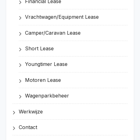
Financial Lease
Vrachtwagen/Equipment Lease
Camper/Caravan Lease
Short Lease
Youngtimer Lease
Motoren Lease
Wagenparkbeheer
Werkwijze
Contact