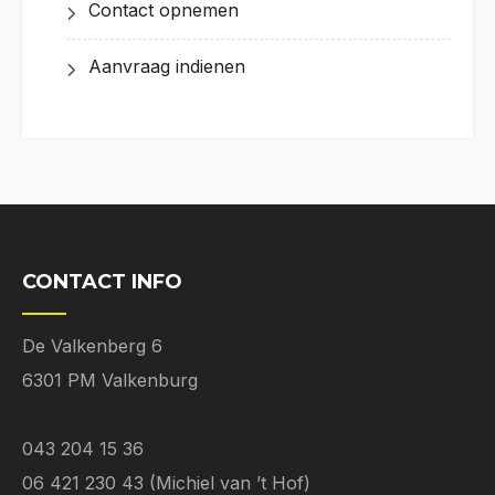
Contact opnemen
Aanvraag indienen
CONTACT INFO
De Valkenberg 6
6301 PM Valkenburg
043 204 15 36
06 421 230 43 (Michiel van ’t Hof)