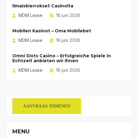
Ilmaiskierrokset Casinolta
MDM Lease
16 juni 2026
Mobilen Kasinot – Oma Mobilebet
MDM Lease
16 juni 2026
Omni Slots Casino – Erfolgreiche Spiele in
Echtzeit anbieten wir Ihnen
MDM Lease
16 juni 2026
AANVRAAG INDIENEN
MENU