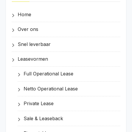
Home
Over ons
Snel leverbaar
Leasevormen
Full Operational Lease
Netto Operational Lease
Private Lease
Sale & Leaseback