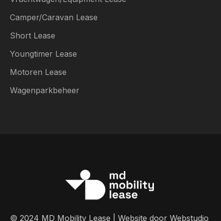
Camper/Caravan Lease
Short Lease
Youngtimer Lease
Motoren Lease
Wagenparkbeheer
© 2024 MD Mobility Lease | Website door
Webstudio