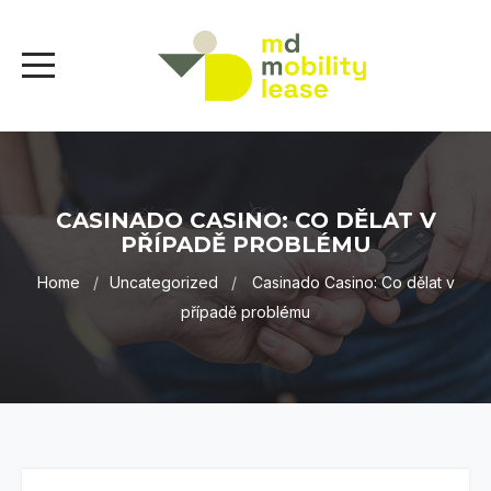
CASINADO CASINO: CO DĚLAT V
PŘÍPADĚ PROBLÉMU
Home
Uncategorized
Casinado Casino: Co dělat v
případě problému