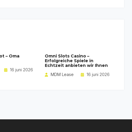
ot – Oma
Omni Slots Casino –
Erfolgreiche Spiele in
Echtzeit anbieten wir Ihnen
16 juni 2026
MDM Lease
16 juni 2026