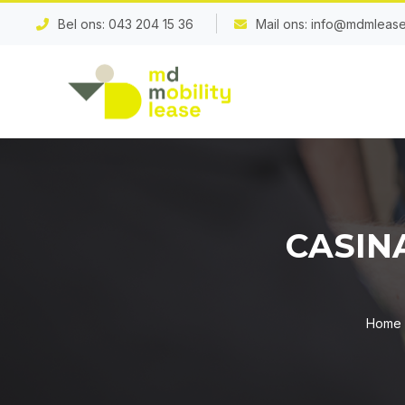
Bel ons:
043 204 15 36
Mail ons:
info@mdmlease
CASIN
Home