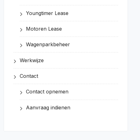
Youngtimer Lease
Motoren Lease
Wagenparkbeheer
Werkwijze
Contact
Contact opnemen
Aanvraag indienen