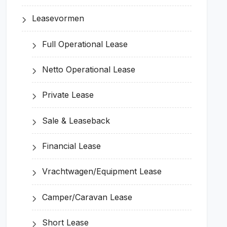
Leasevormen
Full Operational Lease
Netto Operational Lease
Private Lease
Sale & Leaseback
Financial Lease
Vrachtwagen/Equipment Lease
Camper/Caravan Lease
Short Lease