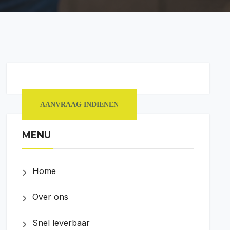
AANVRAAG INDIENEN
MENU
Home
Over ons
Snel leverbaar