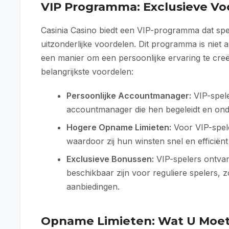
VIP Programma: Exclusieve Vo
Casinia Casino biedt een VIP-programma dat spele
uitzonderlijke voordelen. Dit programma is niet
een manier om een persoonlijke ervaring te creë
belangrijkste voordelen:
Persoonlijke Accountmanager:
VIP-spele
accountmanager die hen begeleidt en onde
Hogere Opname Limieten:
Voor VIP-spele
waardoor zij hun winsten snel en efficië
Exclusieve Bonussen:
VIP-spelers ontvan
beschikbaar zijn voor reguliere spelers,
aanbiedingen.
Opname Limieten: Wat U Moe