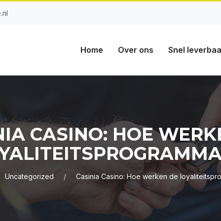
.nl
Home
Over ons
Snel leverbaa
NIA CASINO: HOE WERK
YALITEITSPROGRAMMA
Uncategorized
Casinia Casino: Hoe werken de loyaliteitsp