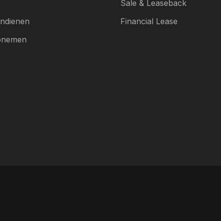
Sale & Leaseback
indienen
Financial Lease
pnemen