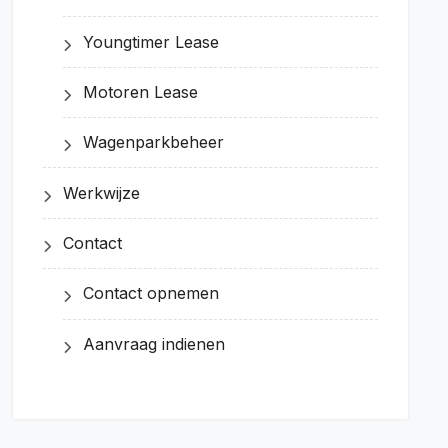
Youngtimer Lease
Motoren Lease
Wagenparkbeheer
Werkwijze
Contact
Contact opnemen
Aanvraag indienen