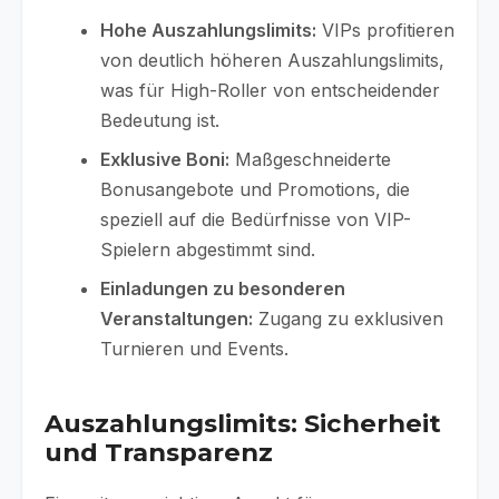
Hohe Auszahlungslimits:
VIPs profitieren
von deutlich höheren Auszahlungslimits,
was für High-Roller von entscheidender
Bedeutung ist.
Exklusive Boni:
Maßgeschneiderte
Bonusangebote und Promotions, die
speziell auf die Bedürfnisse von VIP-
Spielern abgestimmt sind.
Einladungen zu besonderen
Veranstaltungen:
Zugang zu exklusiven
Turnieren und Events.
Auszahlungslimits: Sicherheit
und Transparenz