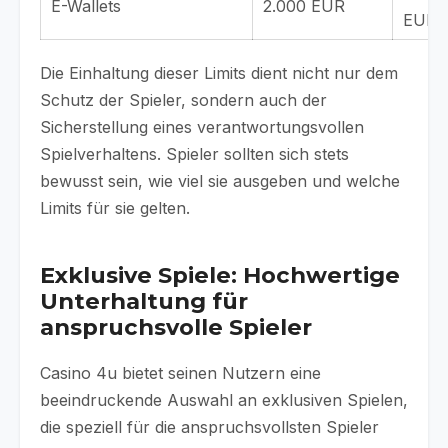
E-Wallets
2.000 EUR
EUR
Die Einhaltung dieser Limits dient nicht nur dem
Schutz der Spieler, sondern auch der
Sicherstellung eines verantwortungsvollen
Spielverhaltens. Spieler sollten sich stets
bewusst sein, wie viel sie ausgeben und welche
Limits für sie gelten.
Exklusive Spiele: Hochwertige
Unterhaltung für
anspruchsvolle Spieler
Casino 4u bietet seinen Nutzern eine
beeindruckende Auswahl an exklusiven Spielen,
die speziell für die anspruchsvollsten Spieler