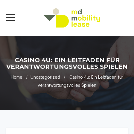
CASINO 4U: EIN LEITFADEN FÜR
VERANTWORTUNGSVOLLES SPIELEN
Home
Uncategorized
Casino 4u: Ein Leitfaden für
verantwortungsvolles Spielen