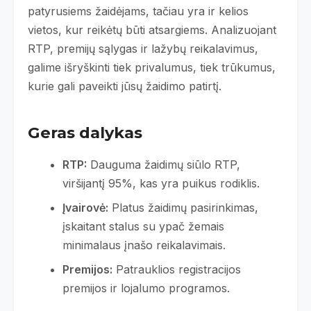
patyrusiems žaidėjams, tačiau yra ir kelios
vietos, kur reikėtų būti atsargiems. Analizuojant
RTP, premijų sąlygas ir lažybų reikalavimus,
galime išryškinti tiek privalumus, tiek trūkumus,
kurie gali paveikti jūsų žaidimo patirtį.
Geras dalykas
RTP:
Dauguma žaidimų siūlo RTP,
viršijantį 95%, kas yra puikus rodiklis.
Įvairovė:
Platus žaidimų pasirinkimas,
įskaitant stalus su ypač žemais
minimalaus įnašo reikalavimais.
Premijos:
Patrauklios registracijos
premijos ir lojalumo programos.