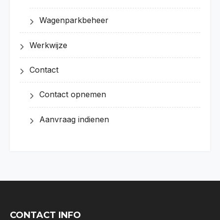
Wagenparkbeheer
Werkwijze
Contact
Contact opnemen
Aanvraag indienen
CONTACT INFO