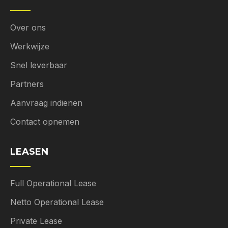
Over ons
Werkwijze
Snel leverbaar
Partners
Aanvraag indienen
Contact opnemen
LEASEN
Full Operational Lease
Netto Operational Lease
Private Lease