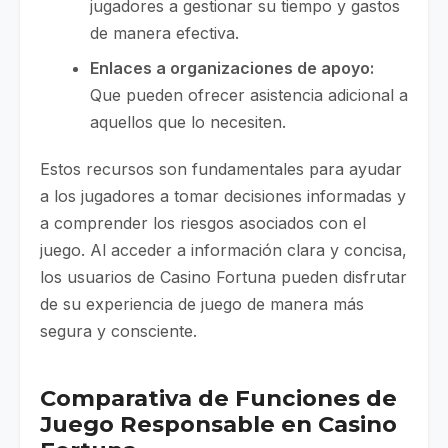
jugadores a gestionar su tiempo y gastos
de manera efectiva.
Enlaces a organizaciones de apoyo:
Que pueden ofrecer asistencia adicional a
aquellos que lo necesiten.
Estos recursos son fundamentales para ayudar
a los jugadores a tomar decisiones informadas y
a comprender los riesgos asociados con el
juego. Al acceder a información clara y concisa,
los usuarios de Casino Fortuna pueden disfrutar
de su experiencia de juego de manera más
segura y consciente.
Comparativa de Funciones de
Juego Responsable en Casino