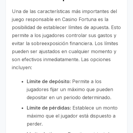
Una de las características más importantes del
juego responsable en Casino Fortuna es la
posibilidad de establecer límites de apuesta. Esto
permite a los jugadores controlar sus gastos y
evitar la sobreexposición financiera. Los límites
pueden ser ajustados en cualquier momento y
son efectivos inmediatamente. Las opciones
incluyen:
Límite de depósito:
Permite a los
jugadores fijar un máximo que pueden
depositar en un periodo determinado.
Límite de pérdidas:
Establece un monto
máximo que el jugador está dispuesto a
perder.