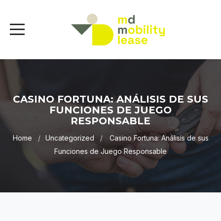
CASINO FORTUNA: ANÁLISIS DE SUS
FUNCIONES DE JUEGO
RESPONSABLE
Home
Uncategorized
Casino Fortuna: Análisis de sus
Funciones de Juego Responsable