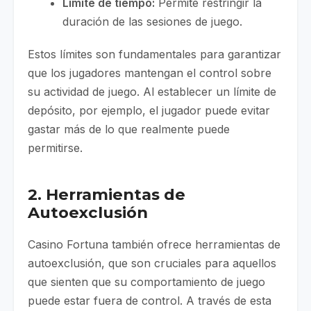
Límite de tiempo:
Permite restringir la
duración de las sesiones de juego.
Estos límites son fundamentales para garantizar
que los jugadores mantengan el control sobre
su actividad de juego. Al establecer un límite de
depósito, por ejemplo, el jugador puede evitar
gastar más de lo que realmente puede
permitirse.
2. Herramientas de
Autoexclusión
Casino Fortuna también ofrece herramientas de
autoexclusión, que son cruciales para aquellos
que sienten que su comportamiento de juego
puede estar fuera de control. A través de esta