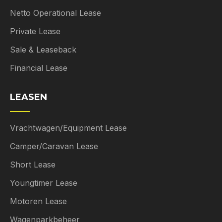
Netto Operational Lease
Private Lease
Sale & Leaseback
Financial Lease
LEASEN
Vrachtwagen/Equipment Lease
Camper/Caravan Lease
Short Lease
Youngtimer Lease
Motoren Lease
Wagenparkbeheer