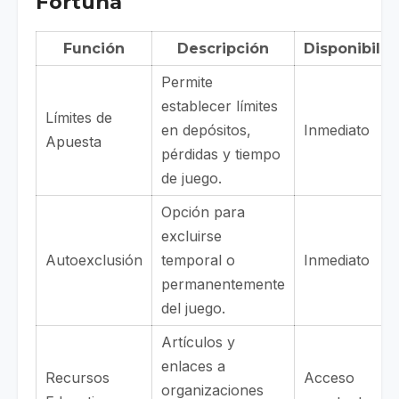
Fortuna
Función
Descripción
Disponibili
Permite
establecer límites
Límites de
en depósitos,
Inmediato
Apuesta
pérdidas y tiempo
de juego.
Opción para
excluirse
Autoexclusión
temporal o
Inmediato
permanentemente
del juego.
Artículos y
enlaces a
Recursos
Acceso
organizaciones