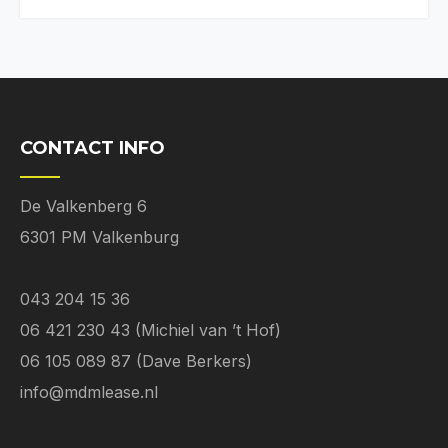
CONTACT INFO
De Valkenberg 6
6301 PM Valkenburg
043 204 15 36
06 421 230 43 (Michiel van ’t Hof)
06 105 089 87 (Dave Berkers)
info@mdmlease.nl