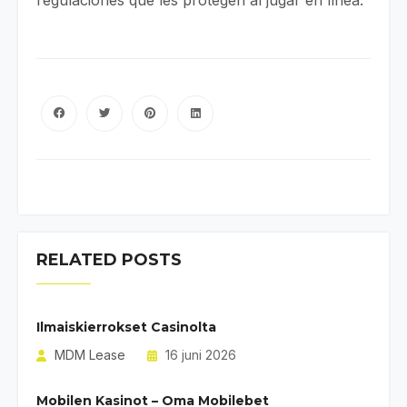
RELATED POSTS
Ilmaiskierrokset Casinolta
MDM Lease
16 juni 2026
Mobilen Kasinot – Oma Mobilebet