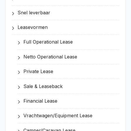
Snel leverbaar
Leasevormen
Full Operational Lease
Netto Operational Lease
Private Lease
Sale & Leaseback
Financial Lease
Vrachtwagen/Equipment Lease
Camper/Caravan Lease