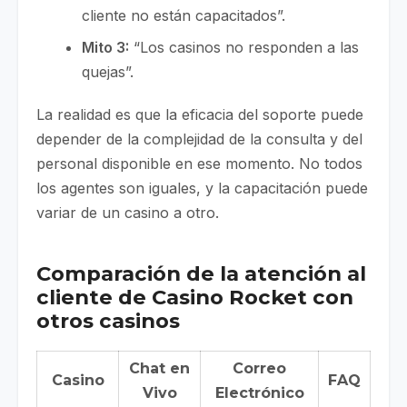
cliente no están capacitados”.
Mito 3:
“Los casinos no responden a las
quejas”.
La realidad es que la eficacia del soporte puede
depender de la complejidad de la consulta y del
personal disponible en ese momento. No todos
los agentes son iguales, y la capacitación puede
variar de un casino a otro.
Comparación de la atención al
cliente de Casino Rocket con
otros casinos
Chat en
Correo
Casino
FAQ
Vivo
Electrónico