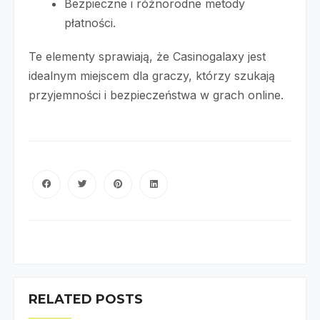
Bezpieczne i różnorodne metody
płatności.
Te elementy sprawiają, że Casinogalaxy jest
idealnym miejscem dla graczy, którzy szukają
przyjemności i bezpieczeństwa w grach online.
RELATED POSTS