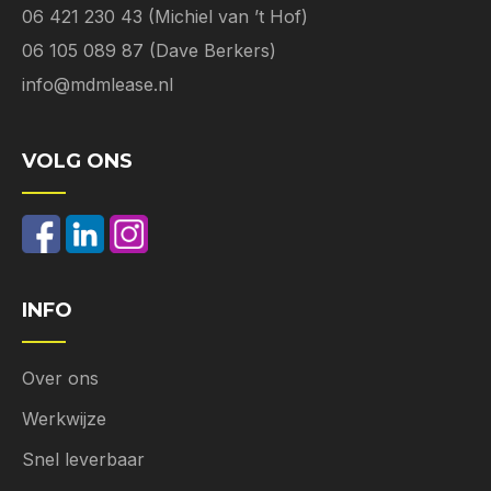
06 421 230 43 (Michiel van ’t Hof)
06 105 089 87 (Dave Berkers)
info@mdmlease.nl
VOLG ONS
INFO
Over ons
Werkwijze
Snel leverbaar