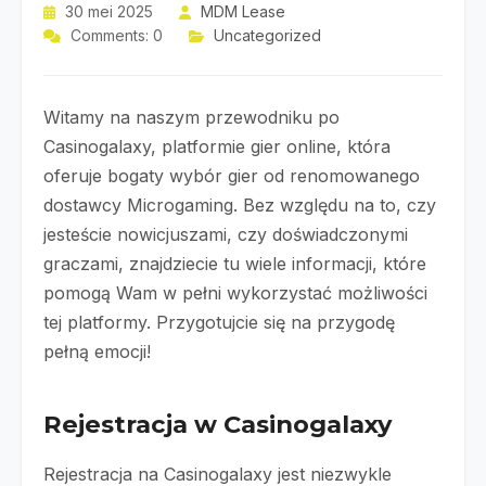
30 mei 2025
MDM Lease
Comments: 0
Uncategorized
Witamy na naszym przewodniku po
Casinogalaxy, platformie gier online, która
oferuje bogaty wybór gier od renomowanego
dostawcy Microgaming. Bez względu na to, czy
jesteście nowicjuszami, czy doświadczonymi
graczami, znajdziecie tu wiele informacji, które
pomogą Wam w pełni wykorzystać możliwości
tej platformy. Przygotujcie się na przygodę
pełną emocji!
Rejestracja w Casinogalaxy
Rejestracja na Casinogalaxy jest niezwykle