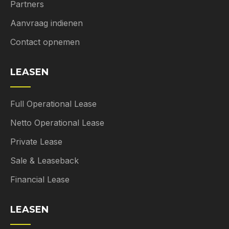
Partners
Aanvraag indienen
Contact opnemen
LEASEN
Full Operational Lease
Netto Operational Lease
Private Lease
Sale & Leaseback
Financial Lease
LEASEN