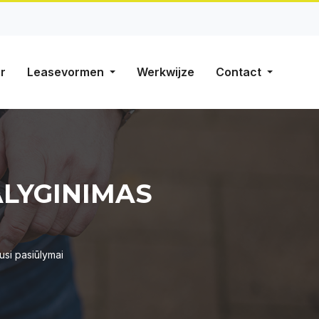
r
Leasevormen
Werkwijze
Contact
ALYGINIMAS
I
usi pasiūlymai