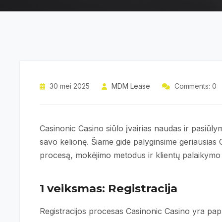
30 mei 2025
MDM Lease
Comments: 0
Casinonic Casino siūlo įvairias naudas ir pasiūly
savo kelionę. Šiame gide palyginsime geriausias 
procesą, mokėjimo metodus ir klientų palaikymo
1 veiksmas: Registracija
Registracijos procesas Casinonic Casino yra papra