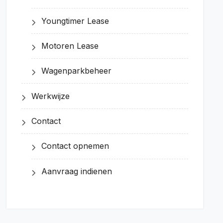
Youngtimer Lease
Motoren Lease
Wagenparkbeheer
Werkwijze
Contact
Contact opnemen
Aanvraag indienen