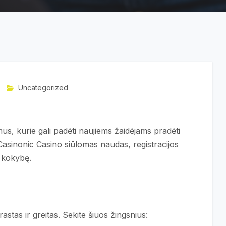
Uncategorized
mus, kurie gali padėti naujiems žaidėjams pradėti
Casinonic Casino siūlomas naudas, registracijos
 kokybę.
stas ir greitas. Sekite šiuos žingsnius: