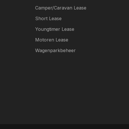
Camper/Caravan Lease
Short Lease
Youngtimer Lease
Motoren Lease
Wagenparkbeheer