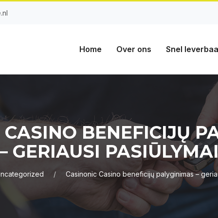
.nl
Home
Over ons
Snel leverbaa
 CASINO BENEFICIJŲ P
– GERIAUSI PASIŪLYMA
ncategorized
Casinonic Casino beneficijų palyginimas – geria