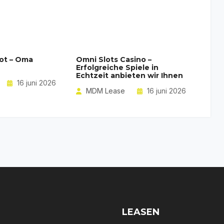
ot – Oma
Omni Slots Casino –
Erfolgreiche Spiele in
Echtzeit anbieten wir Ihnen
16 juni 2026
MDM Lease
16 juni 2026
LEASEN