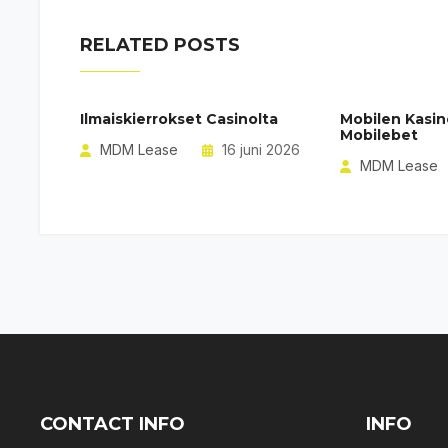
RELATED POSTS
Ilmaiskierrokset Casinolta
Mobilen Kasin
Mobilebet
MDM Lease
16 juni 2026
MDM Lease
CONTACT INFO
INFO