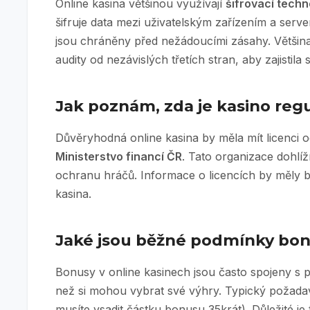
Online kasina většinou využívají
šifrovací techn
šifruje data mezi uživatelským zařízením a ser
jsou chráněny před nežádoucími zásahy. Většin
audity od nezávislých třetích stran, aby zajistila
Jak poznám, zda je kasino reg
Důvěryhodná online kasina by měla mít licenci 
Ministerstvo financí ČR
. Tato organizace dohlíž
ochranu hráčů. Informace o licencích by měly
kasina.
Jaké jsou běžné podmínky bon
Bonusy v online kasinech jsou často spojeny s p
než si mohou vybrat své výhry. Typický požad
musíte vsadit částku bonusu 35krát). Důležité j