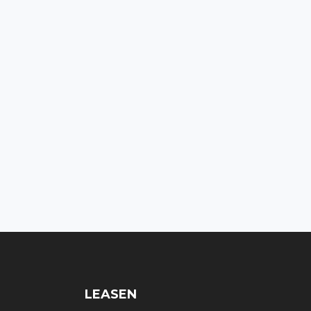
LEASEN