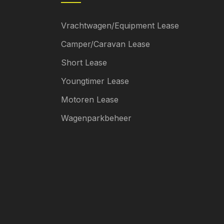
Vrachtwagen/Equipment Lease
Camper/Caravan Lease
Short Lease
Youngtimer Lease
Motoren Lease
Wagenparkbeheer