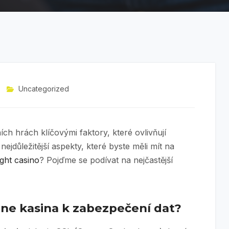
Uncategorized
ch hrách klíčovými faktory, které ovlivňují
ejdůležitější aspekty, které byste měli mít na
ght casino
? Pojďme se podívat na nejčastější
ine kasina k zabezpečení dat?