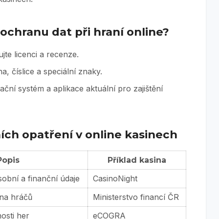
 ochranu dat při hraní online?
jte licenci a recenze.
, číslice a speciální znaky.
ční systém a aplikace aktuální pro zajištění
ch opatření v online kasinech
Popis
Příklad kasina
sobní a finanční údaje
CasinoNight
na hráčů
Ministerstvo financí ČR
osti her
eCOGRA