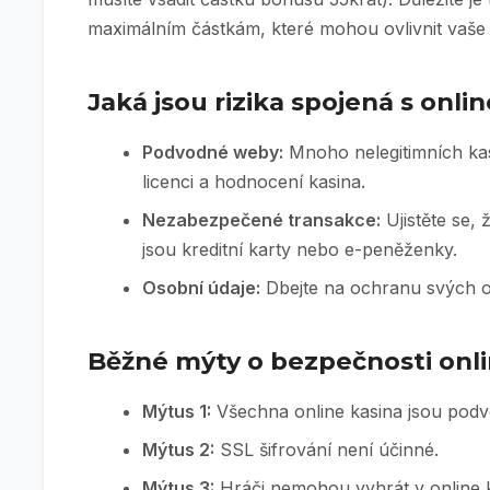
maximálním částkám, které mohou ovlivnit vaše
Jaká jsou rizika spojená s onl
Podvodné weby:
Mnoho nelegitimních kas
licenci a hodnocení kasina.
Nezabezpečené transakce:
Ujistěte se,
jsou kreditní karty nebo e-peněženky.
Osobní údaje:
Dbejte na ochranu svých os
Běžné mýty o bezpečnosti onli
Mýtus 1:
Všechna online kasina jsou podv
Mýtus 2:
SSL šifrování není účinné.
Mýtus 3:
Hráči nemohou vyhrát v online 