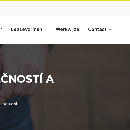
r
Leasevormen
Werkwijze
Contact
ČNOSTÍ A
ranou dat