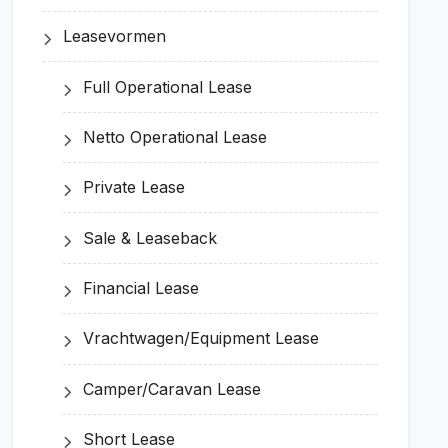
Leasevormen
Full Operational Lease
Netto Operational Lease
Private Lease
Sale & Leaseback
Financial Lease
Vrachtwagen/Equipment Lease
Camper/Caravan Lease
Short Lease