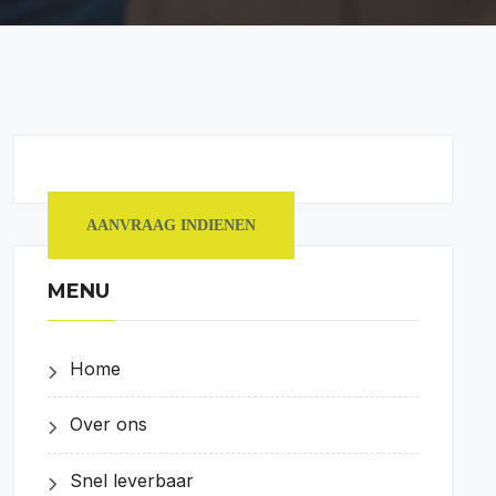
AANVRAAG INDIENEN
MENU
Home
Over ons
Snel leverbaar