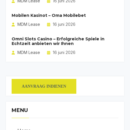
MDM Lease
16 juni 2026
Mobilen Kasinot – Oma Mobilebet
MDM Lease
16 juni 2026
Omni Slots Casino – Erfolgreiche Spiele in
Echtzeit anbieten wir Ihnen
MDM Lease
16 juni 2026
AANVRAAG INDIENEN
MENU