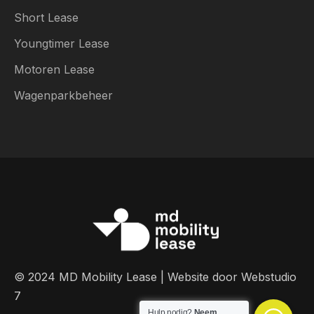
Short Lease
Youngtimer Lease
Motoren Lease
Wagenparkbeheer
© 2024 MD Mobility Lease | Website door
Webstudio
7
Hulp nodig?
Neem