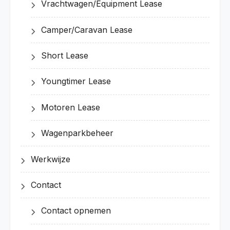
Vrachtwagen/Equipment Lease
Camper/Caravan Lease
Short Lease
Youngtimer Lease
Motoren Lease
Wagenparkbeheer
Werkwijze
Contact
Contact opnemen