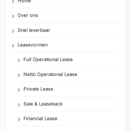
Home
Over ons
Snel leverbaar
Leasevormen
Full Operational Lease
Netto Operational Lease
Private Lease
Sale & Leaseback
Financial Lease