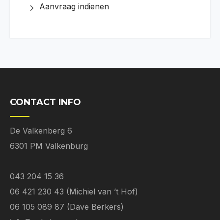
Aanvraag indienen
CONTACT INFO
De Valkenberg 6
6301 PM Valkenburg
043 204 15 36
06 421 230 43 (Michiel van ’t Hof)
06 105 089 87 (Dave Berkers)