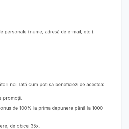
le personale (nume, adresă de e-mail, etc.).
ori noi. Iată cum poți să beneficiezi de acestea:
 promoții.
un bonus de 100% la prima depunere până la 1000
iere, de obicei 35x.