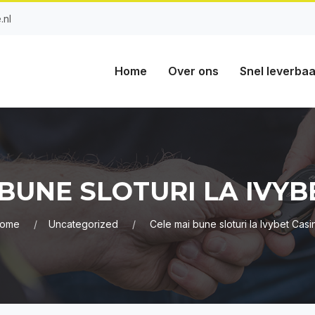
.nl
Home
Over ons
Snel leverbaa
 BUNE SLOTURI LA IVYB
ome
Uncategorized
Cele mai bune sloturi la Ivybet Casi