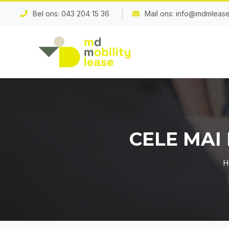
Bel ons:
043 204 15 36
Mail ons:
info@mdmlease
CELE MAI
H