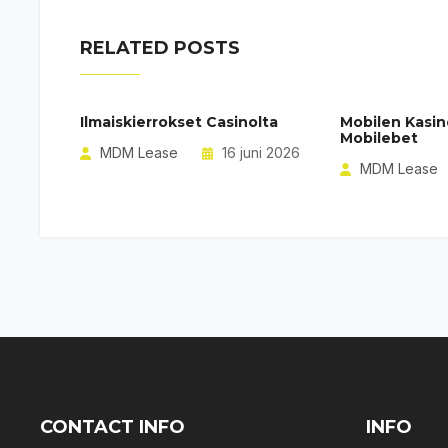
RELATED POSTS
Ilmaiskierrokset Casinolta
Mobilen Kasin
Mobilebet
MDM Lease
16 juni 2026
MDM Lease
CONTACT INFO
INFO