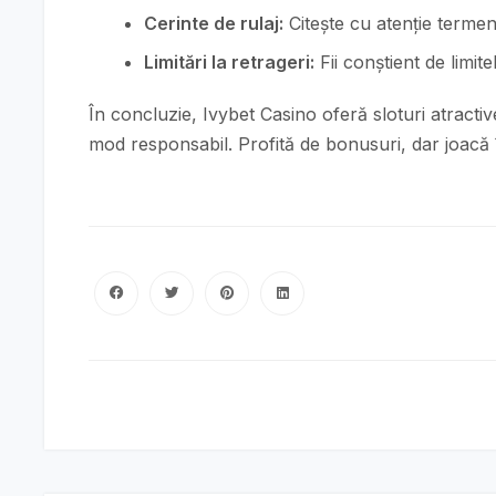
Cerinte de rulaj:
Citește cu atenție termenii
Limitări la retrageri:
Fii conștient de limit
În concluzie, Ivybet Casino oferă sloturi atractive
mod responsabil. Profită de bonusuri, dar joacă 