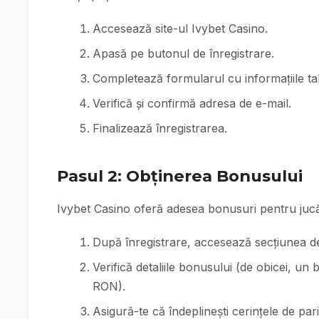
Accesează site-ul Ivybet Casino.
Apasă pe butonul de înregistrare.
Completează formularul cu informațiile ta
Verifică și confirmă adresa de e-mail.
Finalizează înregistrarea.
Pasul 2: Obținerea Bonusului
Ivybet Casino oferă adesea bonusuri pentru jucăt
După înregistrare, accesează secțiunea de
Verifică detaliile bonusului (de obicei, 
RON).
Asigură-te că îndeplinești cerințele de par