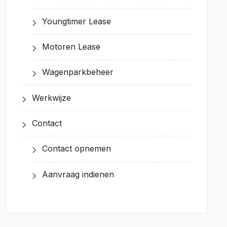
Youngtimer Lease
Motoren Lease
Wagenparkbeheer
Werkwijze
Contact
Contact opnemen
Aanvraag indienen