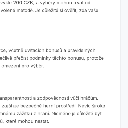
bvykle
200 CZK
, a výběry mohou trvat od
zvolené metodě. Je důležité si ověřit, zda vaše
e, včetně uvítacích bonusů a pravidelných
 pečlivě přečíst podmínky těchto bonusů, protože
 omezení pro výběr.
ansparentnosti a zodpovědnosti vůči hráčům.
zajišťuje bezpečné herní prostředí. Navíc široká
jemnému zážitku z hraní. Nicméně je důležité být
ů, které mohou nastat.