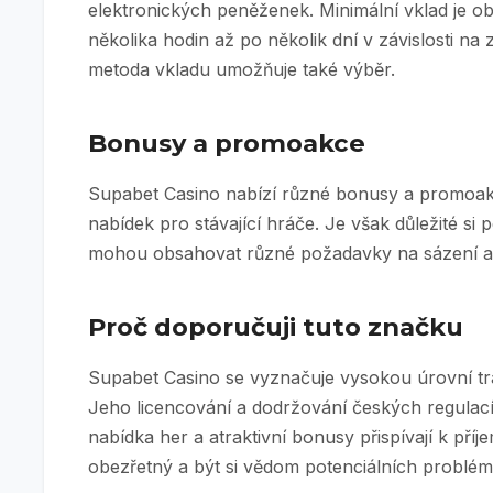
elektronických peněženek. Minimální vklad je o
několika hodin až po několik dní v závislosti na 
metoda vkladu umožňuje také výběr.
Bonusy a promoakce
Supabet Casino nabízí různé bonusy a promoakc
nabídek pro stávající hráče. Je však důležité si
mohou obsahovat různé požadavky na sázení a
Proč doporučuji tuto značku
Supabet Casino se vyznačuje vysokou úrovní tr
Jeho licencování a dodržování českých regulací 
nabídka her a atraktivní bonusy přispívají k pří
obezřetný a být si vědom potenciálních problém