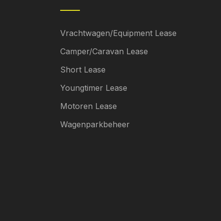
Vrachtwagen/Equipment Lease
Camper/Caravan Lease
Short Lease
Youngtimer Lease
Motoren Lease
Wagenparkbeheer