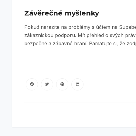
Závěrečné myšlenky
Pokud narazíte na problémy s účtem na Supabet 
zákaznickou podporu. Mít přehled o svých práv
bezpečné a zábavné hraní. Pamatujte si, že zod