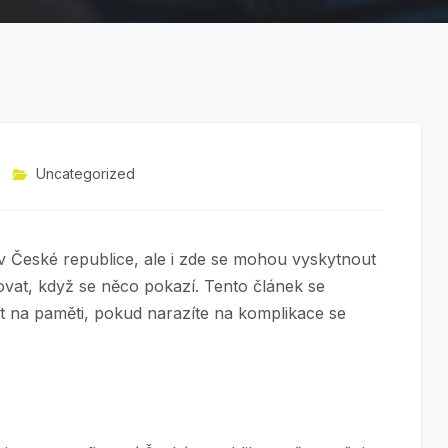
Uncategorized
v České republice, ale i zde se mohou vyskytnout
ovat, když se něco pokazí. Tento článek se
ít na paměti, pokud narazíte na komplikace se