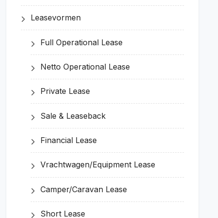
Leasevormen
Full Operational Lease
Netto Operational Lease
Private Lease
Sale & Leaseback
Financial Lease
Vrachtwagen/Equipment Lease
Camper/Caravan Lease
Short Lease