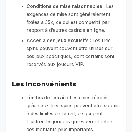
Conditions de mise raisonnables :
Les
exigences de mise sont généralement
fixées à 35x, ce qui est compétitif par
rapport à d’autres casinos en ligne.
Accès à des jeux exclusifs :
Les free
spins peuvent souvent être utilisés sur
des jeux spécifiques, dont certains sont
réservés aux joueurs VIP.
Les Inconvénients
Limites de retrait :
Les gains réalisés
grâce aux free spins peuvent être soumis
à des limites de retrait, ce qui peut
frustrer les joueurs qui espèrent retirer
des montants plus importants.