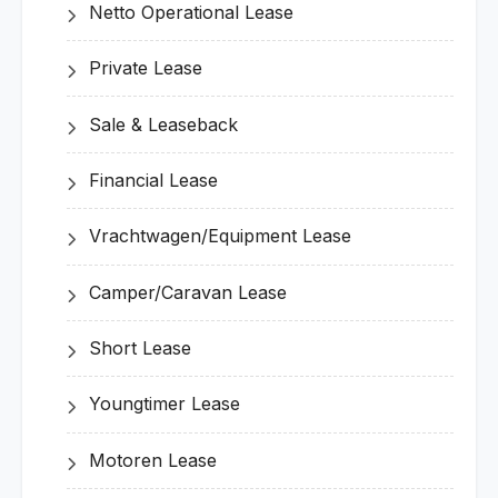
Netto Operational Lease
Private Lease
Sale & Leaseback
Financial Lease
Vrachtwagen/Equipment Lease
Camper/Caravan Lease
Short Lease
Youngtimer Lease
Motoren Lease