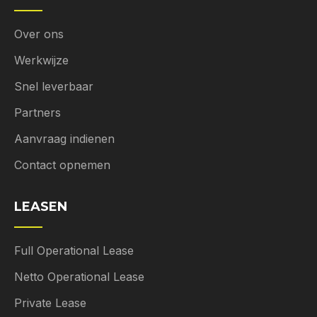
Over ons
Werkwijze
Snel leverbaar
Partners
Aanvraag indienen
Contact opnemen
LEASEN
Full Operational Lease
Netto Operational Lease
Private Lease