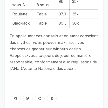
96
35x
sous A
à sous
Roulette
Table
97.3
35x
Blackjack
Table
99.5
30x
En appliquant ces conseils et en étant conscient
des mythes, vous pouvez maximiser vos
chances de gagner sur winhero casino.
Rappelez-vous toujours de jouer de manière
responsable, conformément aux régulations de
l’ANJ (Autorité Nationale des Jeux).