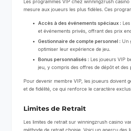
Les programmes VIP chez winningzrush casino s
mesure aux joueurs les plus fidèles. Ces program
Accès à des événements spéciaux :
Les 
et événements privés, offrant des prix enc
Gestionnaire de compte personnel :
Un g
optimiser leur expérience de jeu.
Bonus personnalisés :
Les joueurs VIP bé
jeu, y compris des offres de dépôt et des
Pour devenir membre VIP, les joueurs doivent g
et de fidélité, ce qui renforce le caractère excl
Limites de Retrait
Les limites de retrait sur winningzrush casino var
méthode de retrait choisie. Voici un aperçu des li