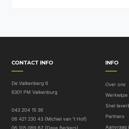
CONTACT INFO
INFO
De Valkenberg 6
Over ons
6301 PM Valkenburg
Werkwijze
Snel lever
043 204 15 36
Partners
06 421 230 43 (Michiel van ’t Hof)
Aanvraag 
06 105 089 87 (Dave Berkers)