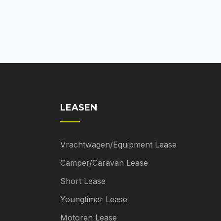
LEASEN
Vrachtwagen/Equipment Lease
Camper/Caravan Lease
Short Lease
Youngtimer Lease
Motoren Lease