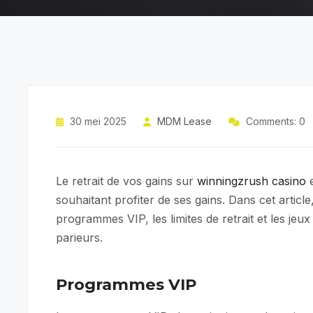
30 mei 2025
MDM Lease
Comments: 0
Le retrait de vos gains sur
winningzrush casino
e
souhaitant profiter de ses gains. Dans cet artic
programmes VIP, les limites de retrait et les jeux
parieurs.
Programmes VIP