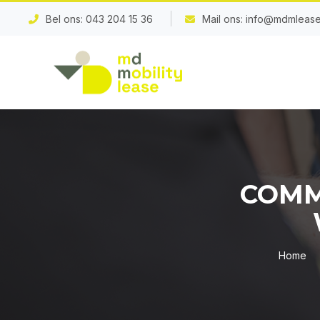
Bel ons:
043 204 15 36
Mail ons:
info@mdmlease
COMM
Home