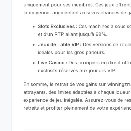
uniquement pour ses membres. Ces jeux offrent 
la moyenne, augmentant ainsi vos chances de ga
Slots Exclusives :
Ces machines à sous son
et d’un RTP allant jusqu’à 98%.
Jeux de Table VIP :
Des versions de roulet
idéales pour les gros parieurs.
Live Casino :
Des croupiers en direct off
exclusifs réservés aux joueurs VIP.
En somme, le retrait de vos gains sur winningzr
attrayants, des limites adaptées à chaque joueur
expérience de jeu inégalée. Assurez-vous de res
retraits et profiter pleinement de votre expérienc