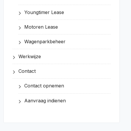
Youngtimer Lease
Motoren Lease
Wagenparkbeheer
Werkwijze
Contact
Contact opnemen
Aanvraag indienen