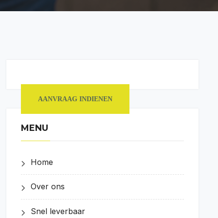
AANVRAAG INDIENEN
MENU
Home
Over ons
Snel leverbaar