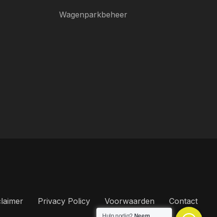
Wagenparkbeheer
claimer
Privacy Policy
Voorwaarden
Contact
Hulp nodig?
Neem