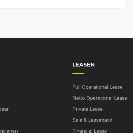
LEASEN
Full Operational Lease
Netto Operational Lease
baar
Private Lease
Sale & Leaseback
indienen
Financial Lease