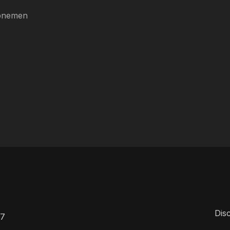
pnemen
Dis
 7