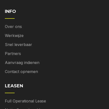
INFO
Over ons
Werkwijze
Snel leverbaar
Partners
Aanvraag indienen
Contact opnemen
LEASEN
Full Operational Lease