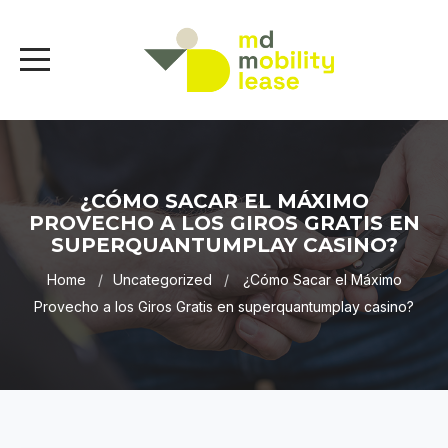
¿CÓMO SACAR EL MÁXIMO
PROVECHO A LOS GIROS GRATIS EN
SUPERQUANTUMPLAY CASINO?
Home
Uncategorized
¿Cómo Sacar el Máximo
Provecho a los Giros Gratis en superquantumplay casino?