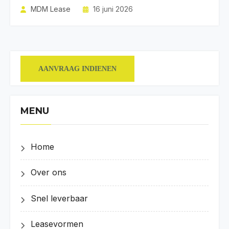
MDM Lease
16 juni 2026
AANVRAAG INDIENEN
MENU
Home
Over ons
Snel leverbaar
Leasevormen