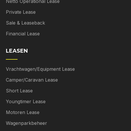
Netto Operational Lease
Private Lease
Sale & Leaseback
Financial Lease
LEASEN
Vrachtwagen/Equipment Lease
Camper/Caravan Lease
Short Lease
Youngtimer Lease
Motoren Lease
Wagenparkbeheer