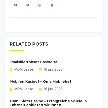
RELATED POSTS
Ilmaiskierrokset Casinolta
MDM Lease
16 juni 2026
Mobilen Kasinot – Oma Mobilebet
MDM Lease
16 juni 2026
Omni Slots Casino – Erfolgreiche Spiele in
Echtzeit anbieten wir Ihnen