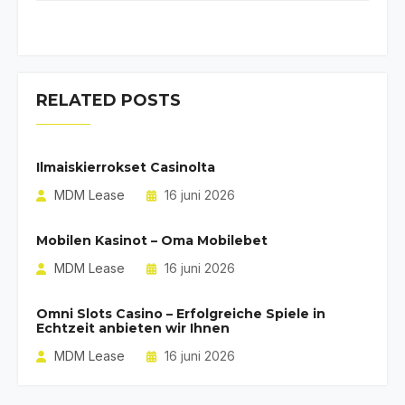
RELATED POSTS
Ilmaiskierrokset Casinolta
MDM Lease
16 juni 2026
Mobilen Kasinot – Oma Mobilebet
MDM Lease
16 juni 2026
Omni Slots Casino – Erfolgreiche Spiele in
Echtzeit anbieten wir Ihnen
MDM Lease
16 juni 2026