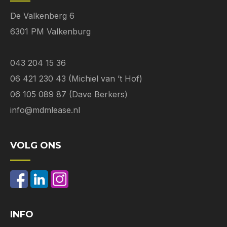
De Valkenberg 6
6301 PM Valkenburg
043 204 15 36
06 421 230 43 (Michiel van ’t Hof)
06 105 089 87 (Dave Berkers)
info@mdmlease.nl
VOLG ONS
INFO