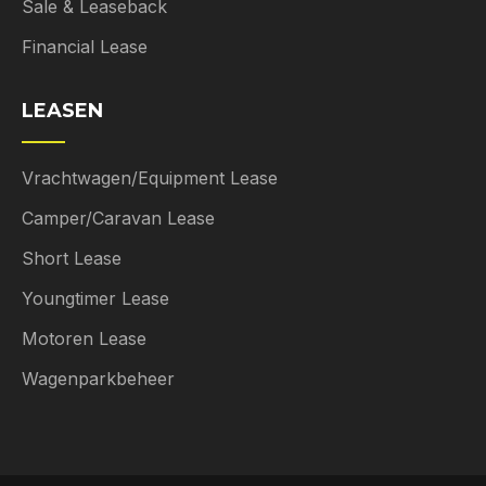
Sale & Leaseback
Financial Lease
LEASEN
Vrachtwagen/Equipment Lease
Camper/Caravan Lease
Short Lease
Youngtimer Lease
Motoren Lease
Wagenparkbeheer