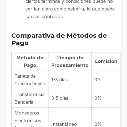
ciertos términos y condiciones puede no
ser tan clara como debería, lo que puede
causar confusión.
Comparativa de Métodos de
Pago
Método de
Tiempo de
Comisión
Pago
Procesamiento
Tarjeta de
1-3 días
0%
Crédito/Débito
Transferencia
3-5 días
0%
Bancaria
Monederos
Electrónicos
Instantáneo
0%