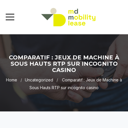
COMPARATIF : JEUX DE MACHINE À
SOUS HAUTS RTP SUR INCOGNITO
CASINO
Home
Uncategorized
Comparatif : Jeux de Machine à
Sous Hauts RTP sur incognito casino