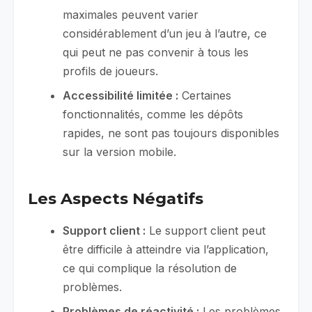
maximales peuvent varier
considérablement d’un jeu à l’autre, ce
qui peut ne pas convenir à tous les
profils de joueurs.
Accessibilité limitée :
Certaines
fonctionnalités, comme les dépôts
rapides, ne sont pas toujours disponibles
sur la version mobile.
Les Aspects Négatifs
Support client :
Le support client peut
être difficile à atteindre via l’application,
ce qui complique la résolution de
problèmes.
Problèmes de réactivité :
Les problèmes