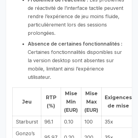
de réactivité de l’interface tactile peuvent
rendre l’expérience de jeu moins fluide,
particulièrement lors des sessions
prolongées.
Absence de certaines fonctionnalités :
Certaines fonctionnalités disponibles sur
la version desktop sont absentes sur
mobile, limitant ainsi l’expérience
utilisateur.
Mise
Mise
RTP
Exigences
Jeu
Min
Max
(%)
de mise
(EUR)
(EUR)
Starburst
96.1
0.10
100
35x
Gonzo’s
95.97
0.20
200
35x