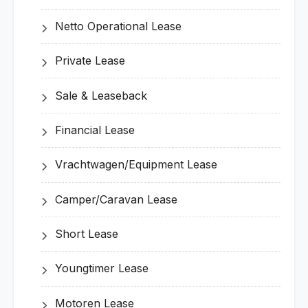
Netto Operational Lease
Private Lease
Sale & Leaseback
Financial Lease
Vrachtwagen/Equipment Lease
Camper/Caravan Lease
Short Lease
Youngtimer Lease
Motoren Lease