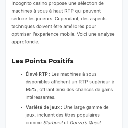
Incognito casino propose une sélection de
machines à sous à haut RTP qui peuvent
séduire les joueurs. Cependant, des aspects
techniques doivent être améliorés pour
optimiser l’expérience mobile. Voici une analyse
approfondie.
Les Points Positifs
Élevé RTP :
Les machines à sous
disponibles affichent un RTP supérieur à
95%
, offrant ainsi des chances de gains
intéressantes.
Variété de jeux :
Une large gamme de
jeux, incluant des titres populaires
comme
Starburst
et
Gonzo’s Quest
.