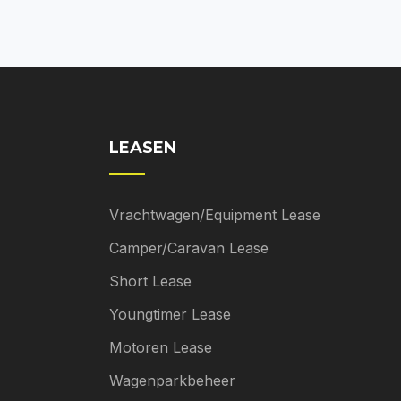
LEASEN
Vrachtwagen/Equipment Lease
Camper/Caravan Lease
Short Lease
Youngtimer Lease
Motoren Lease
Wagenparkbeheer