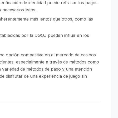
rificación de identidad puede retrasar los pagos.
necesarios listos.
herentemente más lentos que otros, como las
tablecidas por la DGOJ pueden influir en los
a opción competitiva en el mercado de casinos
ficientes, especialmente a través de métodos como
na variedad de métodos de pago y una atención
ede disfrutar de una experiencia de juego sin