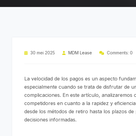
30 mei 2025
MDM Lease
Comments: 0
La velocidad de los pagos es un aspecto fundame
especialmente cuando se trata de disfrutar de un
complicaciones. En este artículo, analizaremo
competidores en cuanto a la rapidez y eficienci
desde los métodos de retiro hasta los plazos d
decisiones informadas.