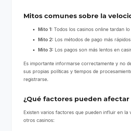
Mitos comunes sobre la veloci
Mito 1:
Todos los casinos online tardan l
Mito 2:
Los métodos de pago más rápidos 
Mito 3:
Los pagos son más lentos en casi
Es importante informarse correctamente y no dej
sus propias políticas y tiempos de procesamiento
registrarse.
¿Qué factores pueden afectar 
Existen varios factores que pueden influir en la
otros casinos: