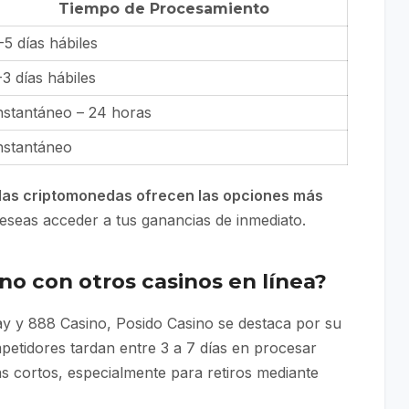
Tiempo de Procesamiento
-5 días hábiles
-3 días hábiles
nstantáneo – 24 horas
nstantáneo
 y las criptomonedas ofrecen las opciones más
deseas acceder a tus ganancias de inmediato.
o con otros casinos en línea?
 y 888 Casino, Posido Casino se destaca por su
etidores tardan entre 3 a 7 días en procesar
s cortos, especialmente para retiros mediante