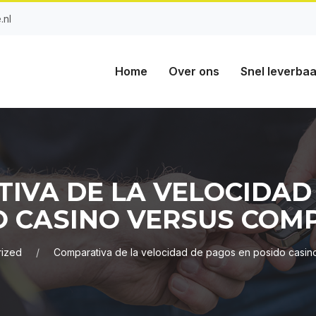
.nl
Home
Over ons
Snel leverbaa
IVA DE LA VELOCIDAD
O CASINO VERSUS COM
rized
Comparativa de la velocidad de pagos en posido casin