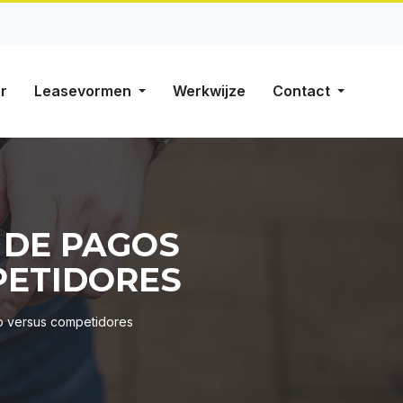
r
Leasevormen
Werkwijze
Contact
 DE PAGOS
PETIDORES
o versus competidores