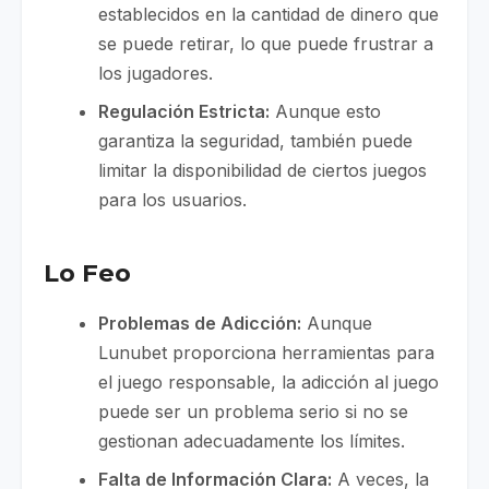
establecidos en la cantidad de dinero que
se puede retirar, lo que puede frustrar a
los jugadores.
Regulación Estricta:
Aunque esto
garantiza la seguridad, también puede
limitar la disponibilidad de ciertos juegos
para los usuarios.
Lo Feo
Problemas de Adicción:
Aunque
Lunubet proporciona herramientas para
el juego responsable, la adicción al juego
puede ser un problema serio si no se
gestionan adecuadamente los límites.
Falta de Información Clara:
A veces, la