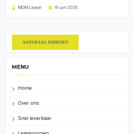
MDM Lease
16 juni 2026
AANVRAAG INDIENEN
MENU
Home
Over ons
Snel leverbaar
Leasevormen