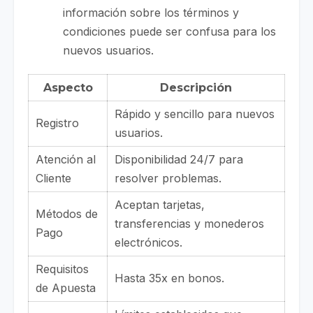
información sobre los términos y
condiciones puede ser confusa para los
nuevos usuarios.
Aspecto
Descripción
Rápido y sencillo para nuevos
Registro
usuarios.
Atención al
Disponibilidad 24/7 para
Cliente
resolver problemas.
Aceptan tarjetas,
Métodos de
transferencias y monederos
Pago
electrónicos.
Requisitos
Hasta 35x en bonos.
de Apuesta