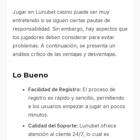
Jugar en Lunubet casino puede ser muy
entretenido si se siguen ciertas pautas de
responsabilidad. Sin embargo, hay aspectos que
los jugadores deben considerar para evitar
problemas. A continuación, se presenta un
análisis crítico de las ventajas y desventajas.
Lo Bueno
Facilidad de Registro:
El proceso de
registro es rápido y sencillo, permitiendo
a los usuarios empezar a jugar en pocos
minutos.
Calidad del Soporte:
Lunubet ofrece
atención al cliente 24/7, lo cual es