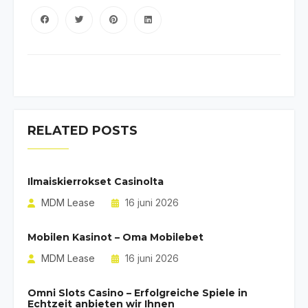
RELATED POSTS
Ilmaiskierrokset Casinolta
MDM Lease
16 juni 2026
Mobilen Kasinot – Oma Mobilebet
MDM Lease
16 juni 2026
Omni Slots Casino – Erfolgreiche Spiele in
Echtzeit anbieten wir Ihnen