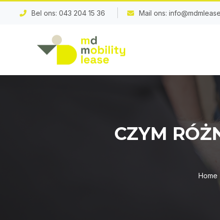
Bel ons:
043 204 15 36
Mail ons:
info@mdmlease
CZYM RÓŻN
Home