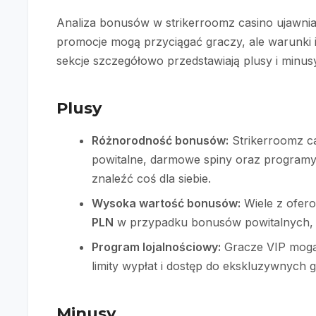
Analiza bonusów w strikerroomz casino ujawnia 
promocje mogą przyciągać graczy, ale warunki ic
sekcje szczegółowo przedstawiają plusy i minu
Plusy
Różnorodność bonusów:
Strikerroomz ca
powitalne, darmowe spiny oraz programy 
znaleźć coś dla siebie.
Wysoka wartość bonusów:
Wiele z ofer
PLN
w przypadku bonusów powitalnych, 
Program lojalnościowy:
Gracze VIP mogą 
limity wypłat i dostęp do ekskluzywnych g
Minusy