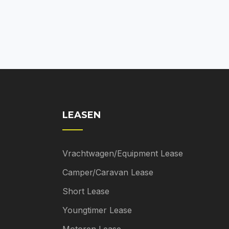
LEASEN
Vrachtwagen/Equipment Lease
Camper/Caravan Lease
Short Lease
Youngtimer Lease