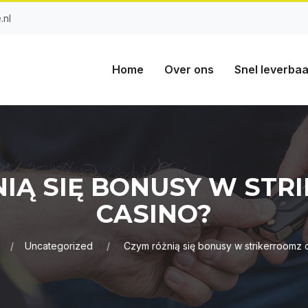
.nl
Home
Over ons
Snel leverbaa
IĄ SIĘ BONUSY W ST
CASINO?
Uncategorized
Czym różnią się bonusy w strikerroomz 