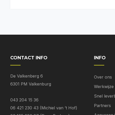
CONTACT INFO
INFO
De Valkenberg 6
Over ons
6301 PM Valkenburg
Werkwijze
Snel lever
043 204 15 36
Partners
06 421 230 43 (Michiel van ’t Hof)