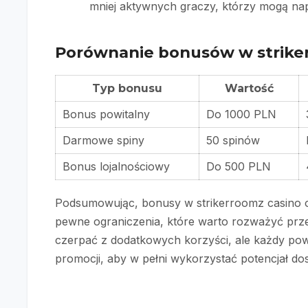
mniej aktywnych graczy, którzy mogą nap
Porównanie bonusów w strike
Typ bonusu
Wartość
Bonus powitalny
Do 1000 PLN
Darmowe spiny
50 spinów
Bonus lojalnościowy
Do 500 PLN
Podsumowując, bonusy w strikerroomz casino of
pewne ograniczenia, które warto rozważyć prze
czerpać z dodatkowych korzyści, ale każdy pow
promocji, aby w pełni wykorzystać potencjał do