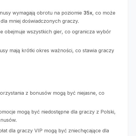
nusy wymagają obrotu na poziomie
35x
, co może
 dla mniej doświadczonych graczy.
 obejmuje wszystkich gier, co ogranicza wybór
sy mają krótki okres ważności, co stawia graczy
orzystania z bonusów mogą być niejasne, co
omocje mogą być niedostępne dla graczy z Polski,
onusów.
płat dla graczy VIP mogą być zniechęcające dla