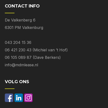
CONTACT INFO
De Valkenberg 6
6301 PM Valkenburg
043 204 15 36
06 421 230 43 (Michiel van ’t Hof)
06 105 089 87 (Dave Berkers)
info@mdmlease.nl
VOLG ONS