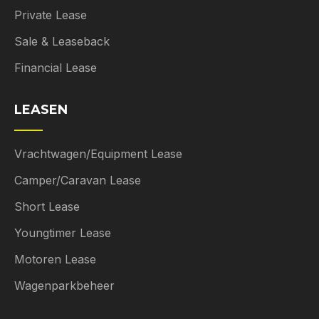
Private Lease
Sale & Leaseback
Financial Lease
LEASEN
Vrachtwagen/Equipment Lease
Camper/Caravan Lease
Short Lease
Youngtimer Lease
Motoren Lease
Wagenparkbeheer