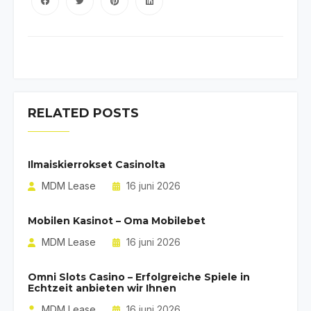
RELATED POSTS
Ilmaiskierrokset Casinolta
MDM Lease
16 juni 2026
Mobilen Kasinot – Oma Mobilebet
MDM Lease
16 juni 2026
Omni Slots Casino – Erfolgreiche Spiele in
Echtzeit anbieten wir Ihnen
MDM Lease
16 juni 2026