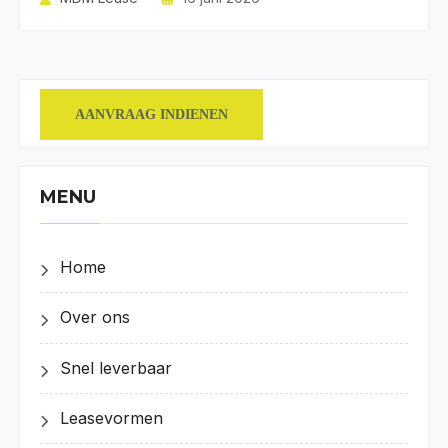
AANVRAAG INDIENEN
MENU
Home
Over ons
Snel leverbaar
Leasevormen