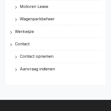
Motoren Lease
Wagenparkbeheer
Werkwijze
Contact
Contact opnemen
Aanvraag indienen