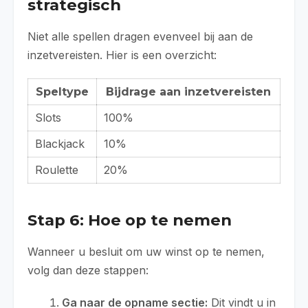
strategisch
Niet alle spellen dragen evenveel bij aan de
inzetvereisten. Hier is een overzicht:
Speltype
Bijdrage aan inzetvereisten
Slots
100%
Blackjack
10%
Roulette
20%
Stap 6: Hoe op te nemen
Wanneer u besluit om uw winst op te nemen,
volg dan deze stappen:
Ga naar de opname sectie:
Dit vindt u in