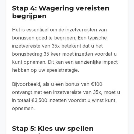
Stap 4: Wagering vereisten
begrijpen
Het is essentieel om de inzetvereisten van
bonussen goed te begrijpen. Een typische
inzetvereiste van 35x betekent dat u het
bonusbedrag 35 keer moet inzetten voordat u
kunt opnemen. Dit kan een aanzienlijke impact
hebben op uw speelstrategie.
Bijvoorbeeld, als u een bonus van €100
ontvangt met een inzetvereiste van 35x, moet u
in totaal €3.500 inzetten voordat u winst kunt
opnemen.
Stap 5: Kies uw spellen