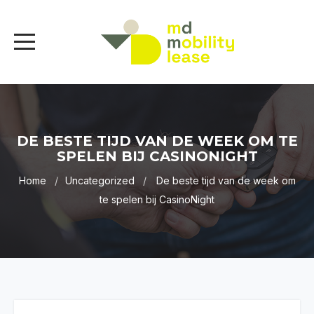
DE BESTE TIJD VAN DE WEEK OM TE
SPELEN BIJ CASINONIGHT
Home
Uncategorized
De beste tijd van de week om
te spelen bij CasinoNight