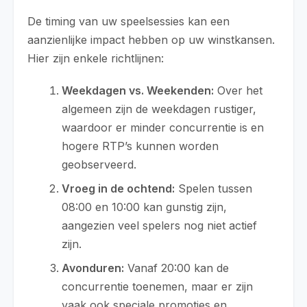
De timing van uw speelsessies kan een
aanzienlijke impact hebben op uw winstkansen.
Hier zijn enkele richtlijnen:
Weekdagen vs. Weekenden:
Over het
algemeen zijn de weekdagen rustiger,
waardoor er minder concurrentie is en
hogere RTP’s kunnen worden
geobserveerd.
Vroeg in de ochtend:
Spelen tussen
08:00 en 10:00 kan gunstig zijn,
aangezien veel spelers nog niet actief
zijn.
Avonduren:
Vanaf 20:00 kan de
concurrentie toenemen, maar er zijn
vaak ook speciale promoties en