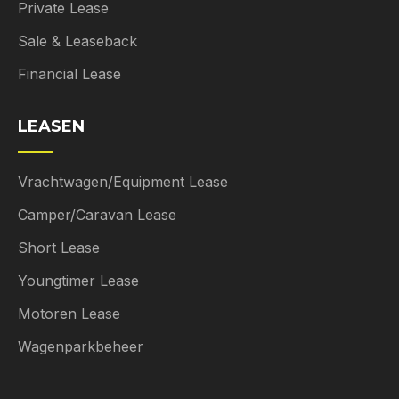
Private Lease
Sale & Leaseback
Financial Lease
LEASEN
Vrachtwagen/Equipment Lease
Camper/Caravan Lease
Short Lease
Youngtimer Lease
Motoren Lease
Wagenparkbeheer