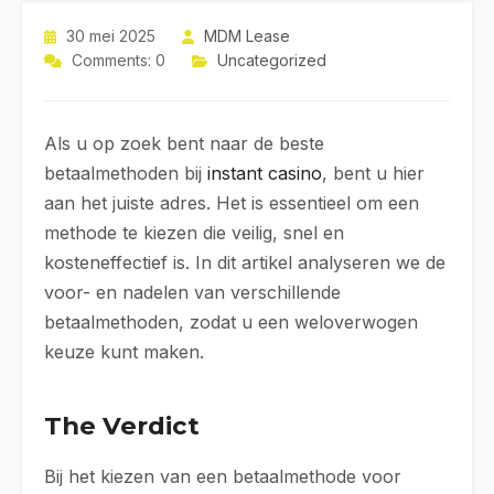
30 mei 2025
MDM Lease
Comments: 0
Uncategorized
Als u op zoek bent naar de beste
betaalmethoden bij
instant casino
, bent u hier
aan het juiste adres. Het is essentieel om een
methode te kiezen die veilig, snel en
kosteneffectief is. In dit artikel analyseren we de
voor- en nadelen van verschillende
betaalmethoden, zodat u een weloverwogen
keuze kunt maken.
The Verdict
Bij het kiezen van een betaalmethode voor