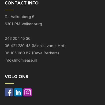
CONTACT INFO
De Valkenberg 6
6301 PM Valkenburg
043 204 15 36
06 421 230 43 (Michiel van ’t Hof)
06 105 089 87 (Dave Berkers)
info@mdmlease.nl
VOLG ONS