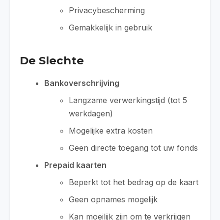
Privacybescherming
Gemakkelijk in gebruik
De Slechte
Bankoverschrijving
Langzame verwerkingstijd (tot 5
werkdagen)
Mogelijke extra kosten
Geen directe toegang tot uw fonds
Prepaid kaarten
Beperkt tot het bedrag op de kaart
Geen opnames mogelijk
Kan moeilijk zijn om te verkrijgen