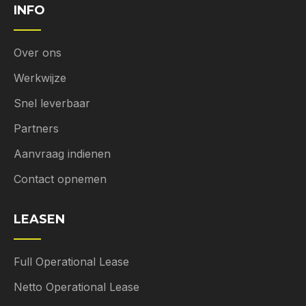
INFO
Over ons
Werkwijze
Snel leverbaar
Partners
Aanvraag indienen
Contact opnemen
LEASEN
Full Operational Lease
Netto Operational Lease