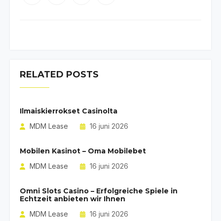
RELATED POSTS
Ilmaiskierrokset Casinolta
MDM Lease
16 juni 2026
Mobilen Kasinot – Oma Mobilebet
MDM Lease
16 juni 2026
Omni Slots Casino – Erfolgreiche Spiele in
Echtzeit anbieten wir Ihnen
MDM Lease
16 juni 2026