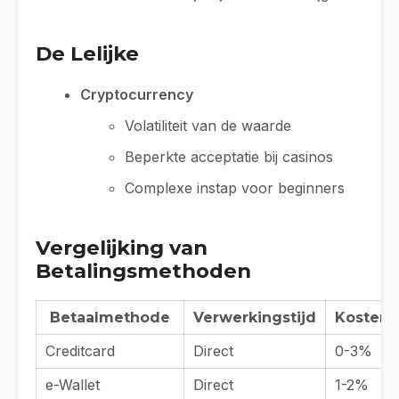
De Lelijke
Cryptocurrency
Volatiliteit van de waarde
Beperkte acceptatie bij casinos
Complexe instap voor beginners
Vergelijking van
Betalingsmethoden
Betaalmethode
Verwerkingstijd
Kosten
Creditcard
Direct
0-3%
e-Wallet
Direct
1-2%