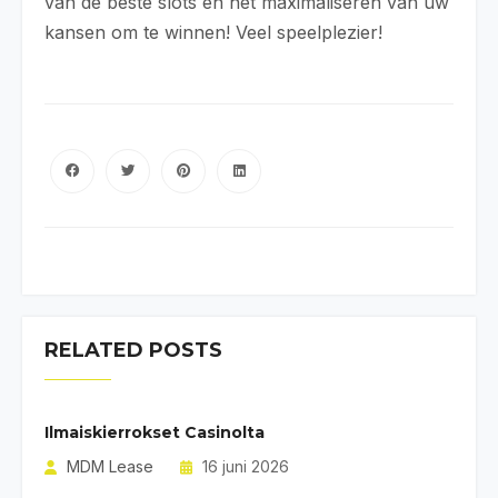
van de beste slots en het maximaliseren van uw
kansen om te winnen! Veel speelplezier!
RELATED POSTS
Ilmaiskierrokset Casinolta
MDM Lease
16 juni 2026