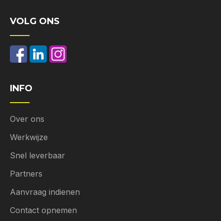
VOLG ONS
INFO
Over ons
Werkwijze
Snel leverbaar
Partners
Aanvraag indienen
Contact opnemen