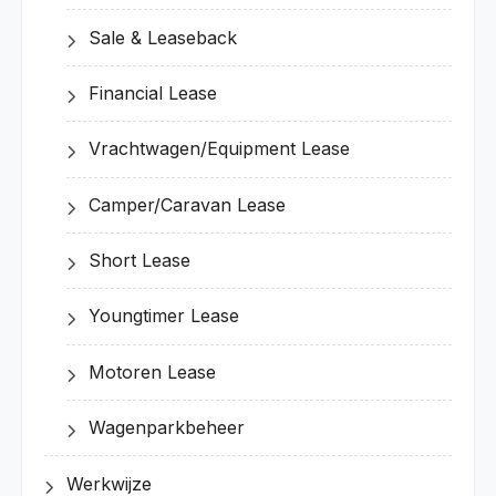
Sale & Leaseback
Financial Lease
Vrachtwagen/Equipment Lease
Camper/Caravan Lease
Short Lease
Youngtimer Lease
Motoren Lease
Wagenparkbeheer
Werkwijze