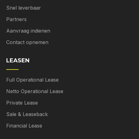
Snel leverbaar
Partners
Aanvraag indienen
Contact opnemen
LEASEN
Full Operational Lease
Netto Operational Lease
Private Lease
Sale & Leaseback
Financial Lease