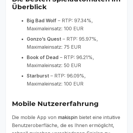
Überblick
Big Bad Wolf
– RTP: 97.34%,
Maximaleinsatz: 100 EUR
Gonzo’s Quest
– RTP: 95.97%,
Maximaleinsatz: 75 EUR
Book of Dead
– RTP: 96.21%,
Maximaleinsatz: 50 EUR
Starburst
– RTP: 96.09%,
Maximaleinsatz: 100 EUR
Mobile Nutzererfahrung
Die mobile App von
makispin
bietet eine intuitive
Benutzeroberfläche, die es Ihnen ermöglicht,