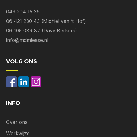
043 204 15 36
06 421 230 43 (Michiel van ’t Hof)
06 105 089 87 (Dave Berkers)
info@mdmlease.nl
VOLG ONS
INFO
Over ons
Werkwijze