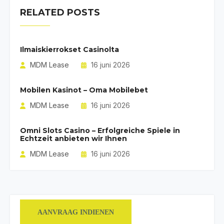
RELATED POSTS
Ilmaiskierrokset Casinolta
MDM Lease
16 juni 2026
Mobilen Kasinot – Oma Mobilebet
MDM Lease
16 juni 2026
Omni Slots Casino – Erfolgreiche Spiele in
Echtzeit anbieten wir Ihnen
MDM Lease
16 juni 2026
AANVRAAG INDIENEN