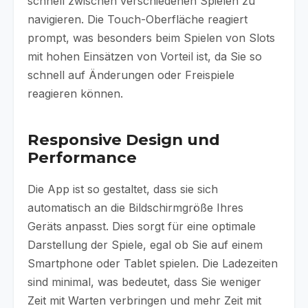
schnell zwischen verschiedenen Spielen zu
navigieren. Die Touch-Oberfläche reagiert
prompt, was besonders beim Spielen von Slots
mit hohen Einsätzen von Vorteil ist, da Sie so
schnell auf Änderungen oder Freispiele
reagieren können.
Responsive Design und
Performance
Die App ist so gestaltet, dass sie sich
automatisch an die Bildschirmgröße Ihres
Geräts anpasst. Dies sorgt für eine optimale
Darstellung der Spiele, egal ob Sie auf einem
Smartphone oder Tablet spielen. Die Ladezeiten
sind minimal, was bedeutet, dass Sie weniger
Zeit mit Warten verbringen und mehr Zeit mit