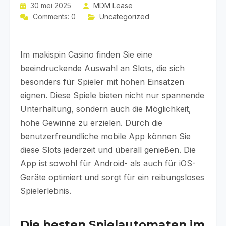
30 mei 2025
MDM Lease
Comments: 0
Uncategorized
Im makispin Casino finden Sie eine
beeindruckende Auswahl an Slots, die sich
besonders für Spieler mit hohen Einsätzen
eignen. Diese Spiele bieten nicht nur spannende
Unterhaltung, sondern auch die Möglichkeit,
hohe Gewinne zu erzielen. Durch die
benutzerfreundliche mobile App können Sie
diese Slots jederzeit und überall genießen. Die
App ist sowohl für Android- als auch für iOS-
Geräte optimiert und sorgt für ein reibungsloses
Spielerlebnis.
Die besten Spielautomaten im