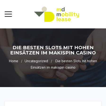
DIE BESTEN SLOTS MIT HOHEN
EINSÄTZEN IM MAKISPIN CASINO
Home
Uncategorized
Die besten Slots mit hohen
Einsätzen im makispin casino