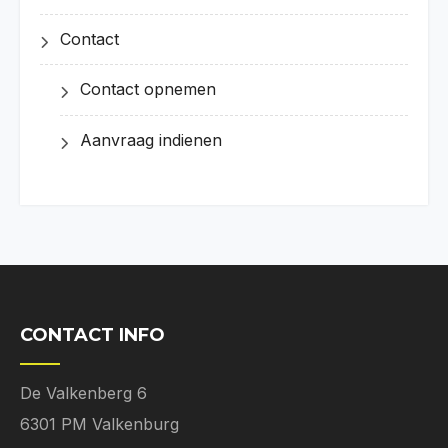
Contact
Contact opnemen
Aanvraag indienen
CONTACT INFO
De Valkenberg 6
6301 PM Valkenburg