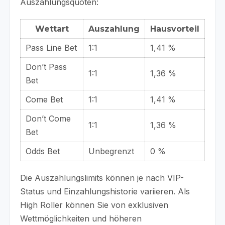
Auszahlungsquoten:
Wettart
Auszahlung
Hausvorteil
Pass Line Bet
1:1
1,41 %
Don’t Pass
1:1
1,36 %
Bet
Come Bet
1:1
1,41 %
Don’t Come
1:1
1,36 %
Bet
Odds Bet
Unbegrenzt
0 %
Die Auszahlungslimits können je nach VIP-
Status und Einzahlungshistorie variieren. Als
High Roller können Sie von exklusiven
Wettmöglichkeiten und höheren