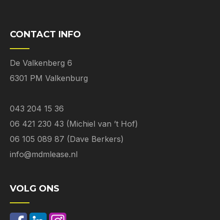
CONTACT INFO
De Valkenberg 6
6301 PM Valkenburg
043 204 15 36
06 421 230 43 (Michiel van ’t Hof)
06 105 089 87 (Dave Berkers)
info@mdmlease.nl
VOLG ONS