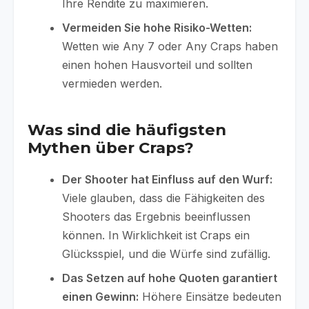
Ihre Rendite zu maximieren.
Vermeiden Sie hohe Risiko-Wetten:
Wetten wie Any 7 oder Any Craps haben
einen hohen Hausvorteil und sollten
vermieden werden.
Was sind die häufigsten
Mythen über Craps?
Der Shooter hat Einfluss auf den Wurf:
Viele glauben, dass die Fähigkeiten des
Shooters das Ergebnis beeinflussen
können. In Wirklichkeit ist Craps ein
Glücksspiel, und die Würfe sind zufällig.
Das Setzen auf hohe Quoten garantiert
einen Gewinn:
Höhere Einsätze bedeuten