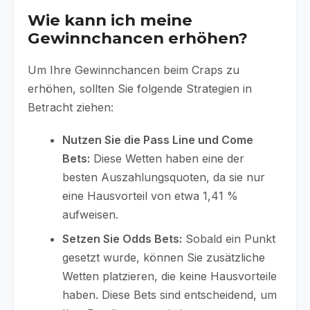
Wie kann ich meine
Gewinnchancen erhöhen?
Um Ihre Gewinnchancen beim Craps zu
erhöhen, sollten Sie folgende Strategien in
Betracht ziehen:
Nutzen Sie die Pass Line und Come
Bets:
Diese Wetten haben eine der
besten Auszahlungsquoten, da sie nur
eine Hausvorteil von etwa 1,41 %
aufweisen.
Setzen Sie Odds Bets:
Sobald ein Punkt
gesetzt wurde, können Sie zusätzliche
Wetten platzieren, die keine Hausvorteile
haben. Diese Bets sind entscheidend, um