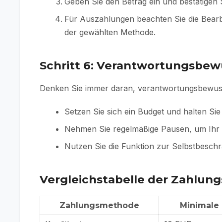
Geben Sie den Betrag ein und bestätigen S
Für Auszahlungen beachten Sie die Bearb
der gewählten Methode.
Schritt 6: Verantwortungsbew
Denken Sie immer daran, verantwortungsbewusst 
Setzen Sie sich ein Budget und halten Sie
Nehmen Sie regelmäßige Pausen, um Ihr S
Nutzen Sie die Funktion zur Selbstbeschrä
Vergleichstabelle der Zahlu
Zahlungsmethode
Minimale