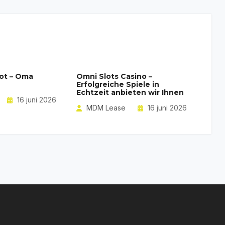
ot – Oma
Omni Slots Casino –
Erfolgreiche Spiele in
Echtzeit anbieten wir Ihnen
16 juni 2026
MDM Lease
16 juni 2026