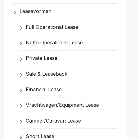
Leasevormen
Full Operational Lease
Netto Operational Lease
Private Lease
Sale & Leaseback
Financial Lease
Vrachtwagen/Equipment Lease
Camper/Caravan Lease
Short Lease