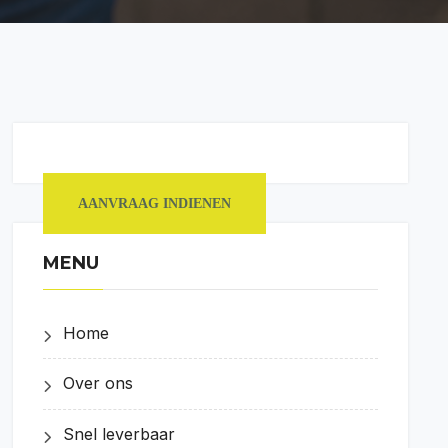
AANVRAAG INDIENEN
MENU
Home
Over ons
Snel leverbaar