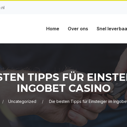
.nl
Home
Over ons
Snel leverbaa
STEN TIPPS FÜR EINSTE
INGOBET CASINO
Uncategorized
Die besten Tipps für Einsteiger im Ingobe