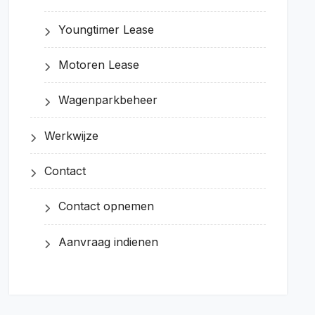
Youngtimer Lease
Motoren Lease
Wagenparkbeheer
Werkwijze
Contact
Contact opnemen
Aanvraag indienen