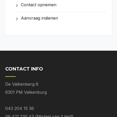
Contact opnemen
Aanvraag indienen
CONTACT INFO
De Valkenberg 6
6301 PM Valkenburg
043 204 15 36
06 421 230 43 (Michiel van ’t Hof)