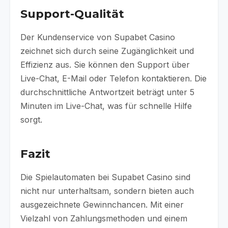
Support-Qualität
Der Kundenservice von Supabet Casino
zeichnet sich durch seine Zugänglichkeit und
Effizienz aus. Sie können den Support über
Live-Chat, E-Mail oder Telefon kontaktieren. Die
durchschnittliche Antwortzeit beträgt unter 5
Minuten im Live-Chat, was für schnelle Hilfe
sorgt.
Fazit
Die Spielautomaten bei Supabet Casino sind
nicht nur unterhaltsam, sondern bieten auch
ausgezeichnete Gewinnchancen. Mit einer
Vielzahl von Zahlungsmethoden und einem