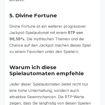
5. Divine Fortune
Divine Fortune ist ein weiterer progressiver
Jackpot-Spielautomat mit einem
RTP von
96,59%
. Die mythischen Themen und die
Chance auf den Jackpot machen dieses Spiel
zu einem Favoriten unter den Spielern.
Warum ich diese
Spielautomaten empfehle
Jeder dieser Spielautomaten bietet nicht nur
eine hohe Unterhaltung, sondern auch
attraktive Gewinnchancen. Die RTP-Werte
zeigen, dass Sie langfristig von diesen Spielen