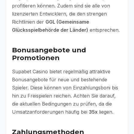
profitieren können. Zudem sind sie alle von
lizenzierten Entwicklern, die den strengen
Richtlinien der
GGL (Gemeinsame
Glücksspielbehörde der Länder)
entsprechen.
Bonusangebote und
Promotionen
Supabet Casino bietet regelmäßig attraktive
Bonusangebote für neue und bestehende
Spieler. Diese können von Einzahlungsboni bis
hin zu Freispielen reichen. Achten Sie darauf,
die aktuellen Bedingungen zu prüfen, da die
Umsatzanforderungen häufig bei
35x
liegen.
Zahlungsmethoden