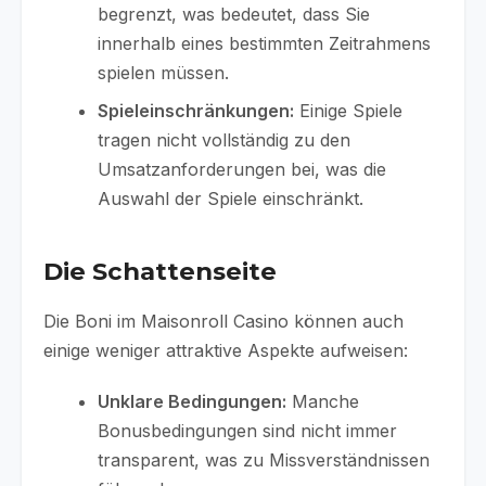
begrenzt, was bedeutet, dass Sie
innerhalb eines bestimmten Zeitrahmens
spielen müssen.
Spieleinschränkungen:
Einige Spiele
tragen nicht vollständig zu den
Umsatzanforderungen bei, was die
Auswahl der Spiele einschränkt.
Die Schattenseite
Die Boni im Maisonroll Casino können auch
einige weniger attraktive Aspekte aufweisen:
Unklare Bedingungen:
Manche
Bonusbedingungen sind nicht immer
transparent, was zu Missverständnissen