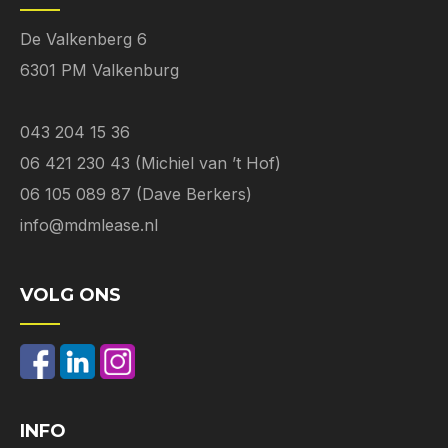
De Valkenberg 6
6301 PM Valkenburg
043 204 15 36
06 421 230 43 (Michiel van ’t Hof)
06 105 089 87 (Dave Berkers)
info@mdmlease.nl
VOLG ONS
INFO