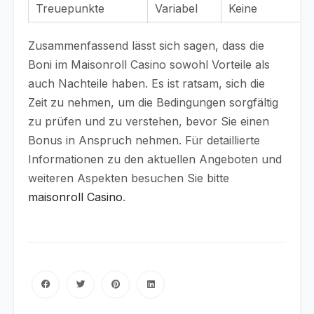
Treuepunkte
Variabel
Keine
Zusammenfassend lässt sich sagen, dass die
Boni im Maisonroll Casino sowohl Vorteile als
auch Nachteile haben. Es ist ratsam, sich die
Zeit zu nehmen, um die Bedingungen sorgfältig
zu prüfen und zu verstehen, bevor Sie einen
Bonus in Anspruch nehmen. Für detaillierte
Informationen zu den aktuellen Angeboten und
weiteren Aspekten besuchen Sie bitte
maisonroll Casino
.