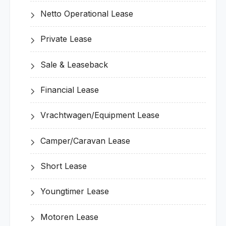
Netto Operational Lease
Private Lease
Sale & Leaseback
Financial Lease
Vrachtwagen/Equipment Lease
Camper/Caravan Lease
Short Lease
Youngtimer Lease
Motoren Lease