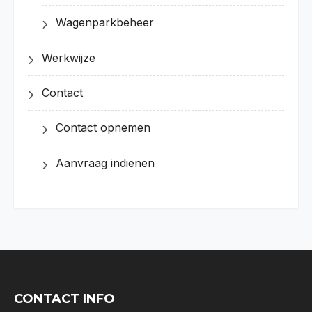
Wagenparkbeheer
Werkwijze
Contact
Contact opnemen
Aanvraag indienen
CONTACT INFO