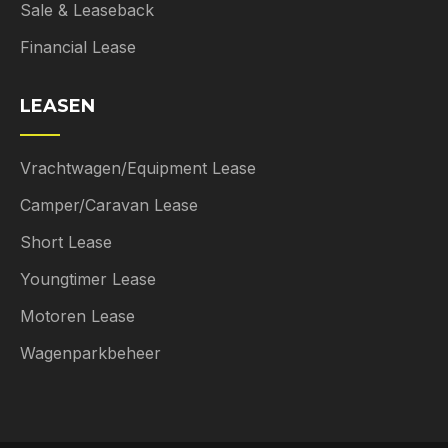
Sale & Leaseback
Financial Lease
LEASEN
Vrachtwagen/Equipment Lease
Camper/Caravan Lease
Short Lease
Youngtimer Lease
Motoren Lease
Wagenparkbeheer