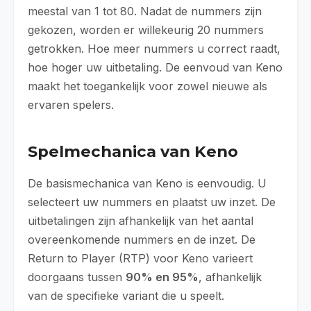
meestal van 1 tot 80. Nadat de nummers zijn
gekozen, worden er willekeurig 20 nummers
getrokken. Hoe meer nummers u correct raadt,
hoe hoger uw uitbetaling. De eenvoud van Keno
maakt het toegankelijk voor zowel nieuwe als
ervaren spelers.
Spelmechanica van Keno
De basismechanica van Keno is eenvoudig. U
selecteert uw nummers en plaatst uw inzet. De
uitbetalingen zijn afhankelijk van het aantal
overeenkomende nummers en de inzet. De
Return to Player (RTP) voor Keno varieert
doorgaans tussen
90% en 95%
, afhankelijk
van de specifieke variant die u speelt.