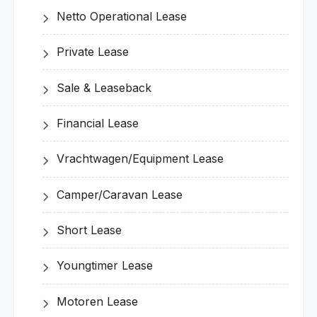
Netto Operational Lease
Private Lease
Sale & Leaseback
Financial Lease
Vrachtwagen/Equipment Lease
Camper/Caravan Lease
Short Lease
Youngtimer Lease
Motoren Lease