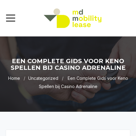
EEN COMPLETE GIDS VOOR KENO
SPELLEN BIJ CASINO ADRENALINE
Home
Uncategorized
Een Complete Gids voor Keno
Spellen bij Casino Adrenaline