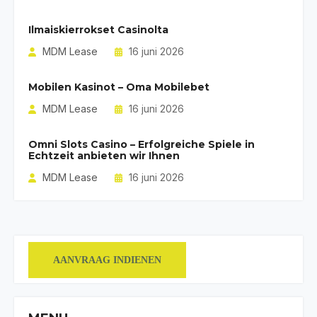
Ilmaiskierrokset Casinolta
MDM Lease
16 juni 2026
Mobilen Kasinot – Oma Mobilebet
MDM Lease
16 juni 2026
Omni Slots Casino – Erfolgreiche Spiele in
Echtzeit anbieten wir Ihnen
MDM Lease
16 juni 2026
AANVRAAG INDIENEN