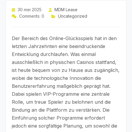
30 mei 2025
MDM Lease
Comments: 0
Uncategorized
Der Bereich des Online-Glücksspiels hat in den
letzten Jahrzehnten eine beeindruckende
Entwicklung durchlaufen. Was einmal
ausschließlich in physischen Casinos stattfand,
ist heute bequem von zu Hause aus zugänglich,
wobei die technologische Innovation die
Benutzererfahrung maßgeblich geprägt hat.
Dabei spielen VIP-Programme eine zentrale
Rolle, um treue Spieler zu belohnen und die
Bindung an die Plattform zu verstärken. Die
Einführung solcher Programme erfordert
jedoch eine sorgfältige Planung, um sowohl die