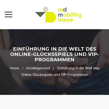
EINFÜHRUNG IN DIE WELT DES
ONLINE-GLÜCKSSPIELS UND VIP-
PROGRAMMEN
Home
Uncategorized
Einführung in die Welt des
Online-Glücksspiels und VIP-Programmen