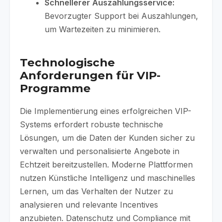
Schnellerer Auszahlungsservice:
Bevorzugter Support bei Auszahlungen,
um Wartezeiten zu minimieren.
Technologische
Anforderungen für VIP-
Programme
Die Implementierung eines erfolgreichen VIP-
Systems erfordert robuste technische
Lösungen, um die Daten der Kunden sicher zu
verwalten und personalisierte Angebote in
Echtzeit bereitzustellen. Moderne Plattformen
nutzen Künstliche Intelligenz und maschinelles
Lernen, um das Verhalten der Nutzer zu
analysieren und relevante Incentives
anzubieten. Datenschutz und Compliance mit