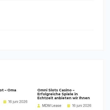
ot – Oma
Omni Slots Casino –
Erfolgreiche Spiele in
Echtzeit anbieten wir Ihnen
16 juni 2026
MDM Lease
16 juni 2026