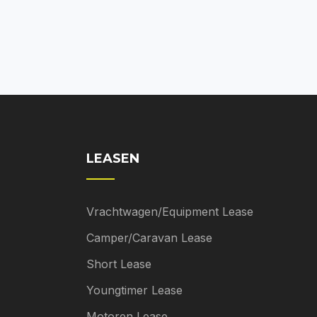
LEASEN
Vrachtwagen/Equipment Lease
Camper/Caravan Lease
Short Lease
Youngtimer Lease
Motoren Lease