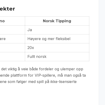
ekter
ino
Norsk Tipping
Ja
vere
Høyere og mer fleksibel
20x
Fullt norsk
 det viktig å veie både fordeler og ulemper opp
ende plattform for VIP-spillere, må man også ta
ene som følger med spill på ikke-lisensierte