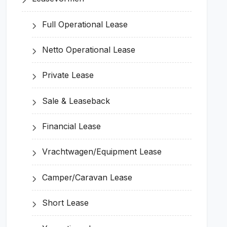
Full Operational Lease
Netto Operational Lease
Private Lease
Sale & Leaseback
Financial Lease
Vrachtwagen/Equipment Lease
Camper/Caravan Lease
Short Lease