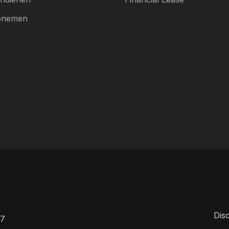
pnemen
Dis
 7