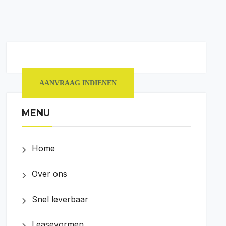
AANVRAAG INDIENEN
MENU
Home
Over ons
Snel leverbaar
Leasevormen