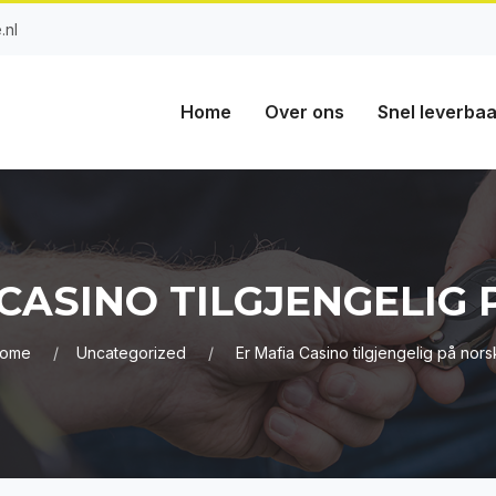
.nl
Home
Over ons
Snel leverbaa
 CASINO TILGJENGELIG 
ome
Uncategorized
Er Mafia Casino tilgjengelig på nors