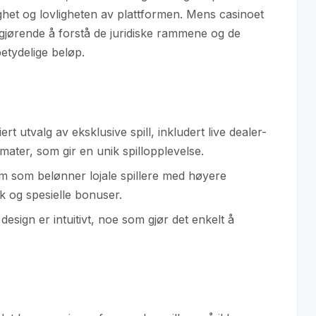
lighet og lovligheten av plattformen. Mens casinoet
 avgjørende å forstå de juridiske rammene og de
etydelige beløp.
ert utvalg av eksklusive spill, inkludert live dealer-
omater, som gir en unik spillopplevelse.
m som belønner lojale spillere med høyere
k og spesielle bonuser.
esign er intuitivt, noe som gjør det enkelt å