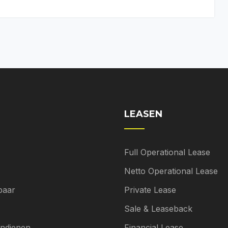
LEASEN
Full Operational Lease
Netto Operational Lease
baar
Private Lease
Sale & Leaseback
indienen
Financial Lease