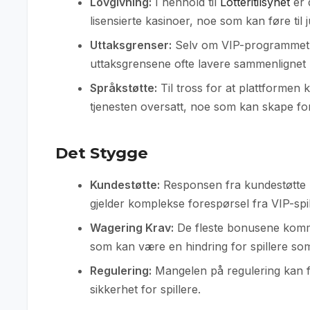
Lovgivning:
I henhold til
Lotteritilsynet
er 
lisensierte kasinoer, noe som kan føre til 
Uttaksgrenser:
Selv om VIP-programmet ti
uttaksgrensene ofte lavere sammenlignet 
Språkstøtte:
Til tross for at plattformen k
tjenesten oversatt, noe som kan skape for
Det Stygge
Kundestøtte:
Responsen fra kundestøtte ka
gjelder komplekse forespørsel fra VIP-spil
Wagering Krav:
De fleste bonusene komm
som kan være en hindring for spillere so
Regulering:
Mangelen på regulering kan fø
sikkerhet for spillere.