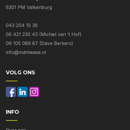
6301 PM Valkenburg
043 204 15 36
06 421 230 43 (Michiel van ’t Hof)
06 105 089 87 (Dave Berkers)
info@mdmlease.nl
VOLG ONS
INFO
Over ons