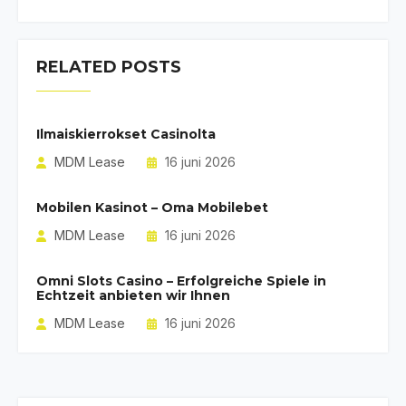
RELATED POSTS
Ilmaiskierrokset Casinolta
MDM Lease
16 juni 2026
Mobilen Kasinot – Oma Mobilebet
MDM Lease
16 juni 2026
Omni Slots Casino – Erfolgreiche Spiele in
Echtzeit anbieten wir Ihnen
MDM Lease
16 juni 2026