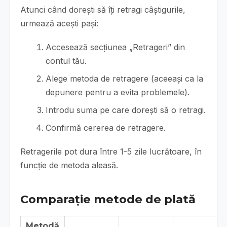
Atunci când dorești să îți retragi câștigurile,
urmează acești pași:
Accesează secțiunea „Retrageri” din
contul tău.
Alege metoda de retragere (aceeași ca la
depunere pentru a evita problemele).
Introdu suma pe care dorești să o retragi.
Confirmă cererea de retragere.
Retragerile pot dura între 1-5 zile lucrătoare, în
funcție de metoda aleasă.
Comparație metode de plată
Metodă