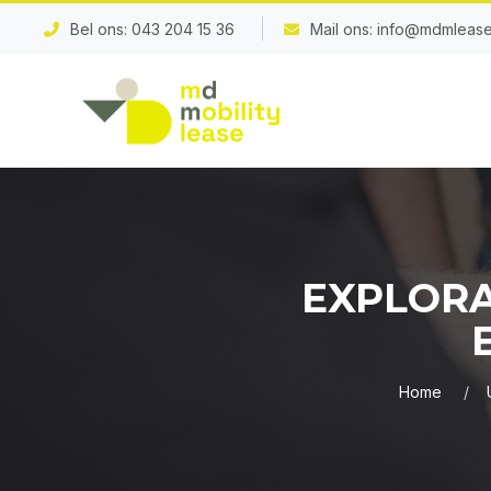
Bel ons:
043 204 15 36
Mail ons:
info@mdmlease
EXPLORA
Home