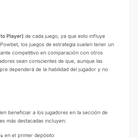
to Player)
de cada juego, ya que esto influye
 Powbet, los juegos de estrategia suelen tener un
stante competitivo en comparación con otros
gadores sean conscientes de que, aunque las
pre dependerá de la habilidad del jugador y no
n beneficiar a los jugadores en la sección de
nes más destacadas incluyen:
%
en el primer depósito