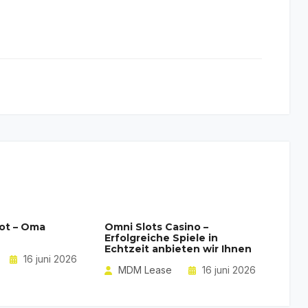
ot – Oma
Omni Slots Casino –
Erfolgreiche Spiele in
Echtzeit anbieten wir Ihnen
16 juni 2026
MDM Lease
16 juni 2026