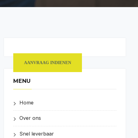
AANVRAAG INDIENEN
MENU
Home
Over ons
Snel leverbaar