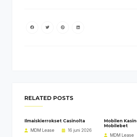
RELATED POSTS
Ilmaiskierrokset Casinolta
Mobilen Kasin
Mobilebet
MDM Lease
16 juni 2026
MDM Lease