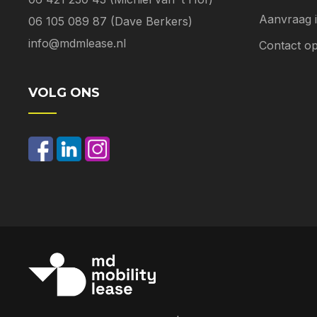
Aanvraag 
06 105 089 87 (Dave Berkers)
info@mdmlease.nl
Contact o
VOLG ONS