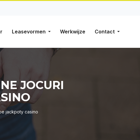
r
Leasevormen
Werkwijze
Contact
UNE JOCURI
ASINO
pe jackpoty casino