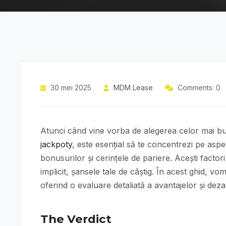
30 mei 2025
MDM Lease
Comments: 0
Atunci când vine vorba de alegerea celor mai bu
jackpoty
, este esențial să te concentrezi pe as
bonusurilor și cerințele de pariere. Acești factori
implicit, șansele tale de câștig. În acest ghid, v
oferind o evaluare detaliată a avantajelor și dezav
The Verdict