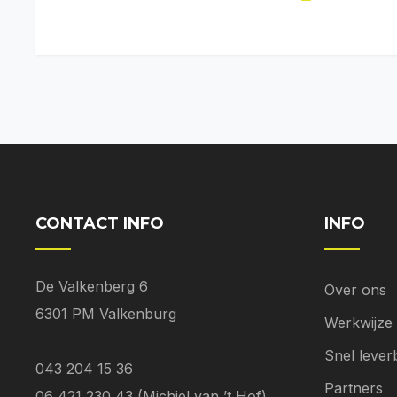
CONTACT INFO
INFO
De Valkenberg 6
Over ons
6301 PM Valkenburg
Werkwijze
Snel lever
043 204 15 36
Partners
06 421 230 43 (Michiel van ’t Hof)