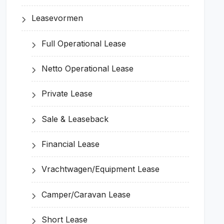
Leasevormen
Full Operational Lease
Netto Operational Lease
Private Lease
Sale & Leaseback
Financial Lease
Vrachtwagen/Equipment Lease
Camper/Caravan Lease
Short Lease