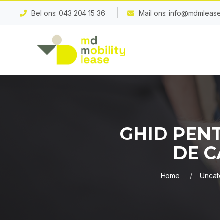
Bel ons:
043 204 15 36
Mail ons:
info@mdmlease
GHID PENT
DE C
Home
Uncat