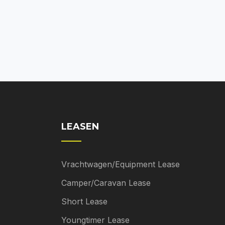
LEASEN
Vrachtwagen/Equipment Lease
Camper/Caravan Lease
Short Lease
Youngtimer Lease