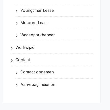
Youngtimer Lease
Motoren Lease
Wagenparkbeheer
Werkwijze
Contact
Contact opnemen
Aanvraag indienen