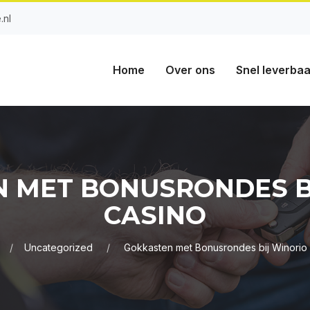
.nl
Home
Over ons
Snel leverbaa
 MET BONUSRONDES B
CASINO
Uncategorized
Gokkasten met Bonusrondes bij Winorio