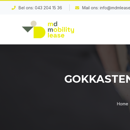
Bel ons:
043 204 15 36
Mail ons:
info@mdmlease
GOKKASTEN
Home