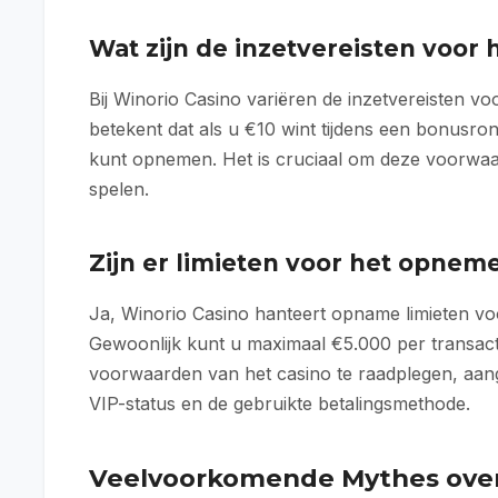
Wat zijn de inzetvereisten voor
Bij Winorio Casino variëren de inzetvereisten 
betekent dat als u €10 wint tijdens een bonusro
kunt opnemen. Het is cruciaal om deze voorwaar
spelen.
Zijn er limieten voor het opnem
Ja, Winorio Casino hanteert opname limieten voo
Gewoonlijk kunt u maximaal €5.000 per transac
voorwaarden van het casino te raadplegen, aan
VIP-status en de gebruikte betalingsmethode.
Veelvoorkomende Mythes ove