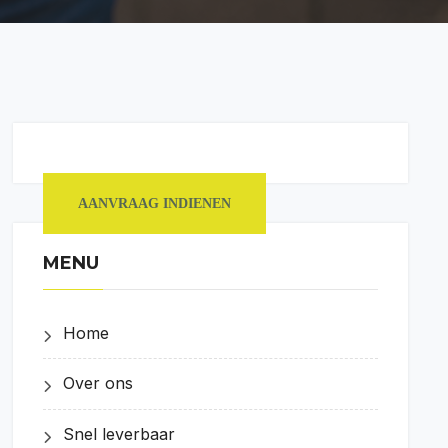
AANVRAAG INDIENEN
MENU
Home
Over ons
Snel leverbaar