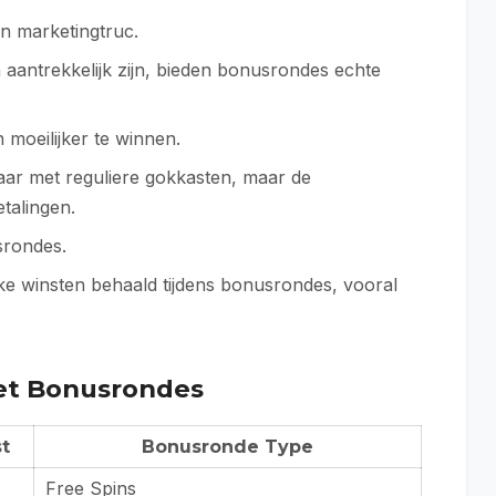
n marketingtruc.
aantrekkelijk zijn, bieden bonusrondes echte
moeilijker te winnen.
aar met reguliere gokkasten, maar de
talingen.
srondes.
ke winsten behaald tijdens bonusrondes, vooral
et Bonusrondes
t
Bonusronde Type
Free Spins