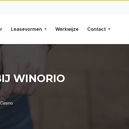
r
Leasevormen
Werkwijze
Contact
IJ WINORIO
 Casino