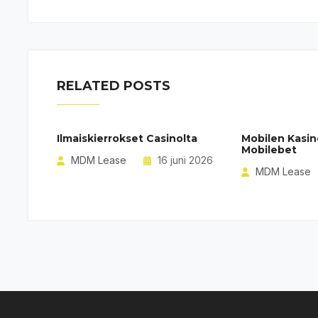
RELATED POSTS
Ilmaiskierrokset Casinolta
Mobilen Kasin
Mobilebet
MDM Lease
16 juni 2026
MDM Lease