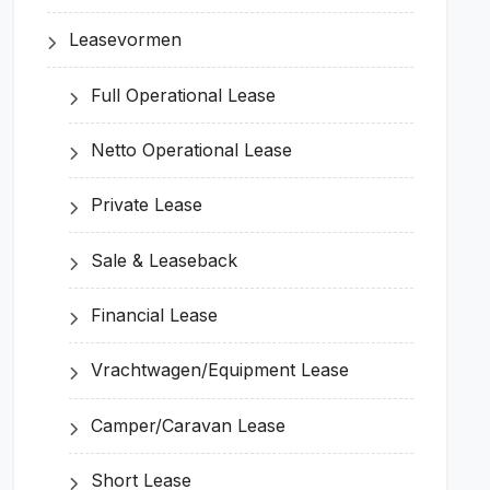
Leasevormen
Full Operational Lease
Netto Operational Lease
Private Lease
Sale & Leaseback
Financial Lease
Vrachtwagen/Equipment Lease
Camper/Caravan Lease
Short Lease