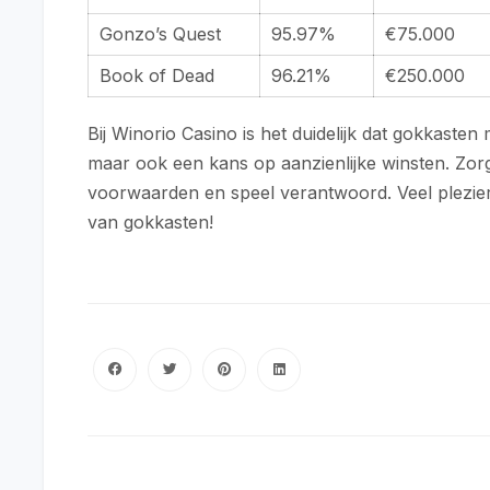
Gonzo’s Quest
95.97%
€75.000
Book of Dead
96.21%
€250.000
Bij Winorio Casino is het duidelijk dat gokkaste
maar ook een kans op aanzienlijke winsten. Zor
voorwaarden en speel verantwoord. Veel plezie
van gokkasten!