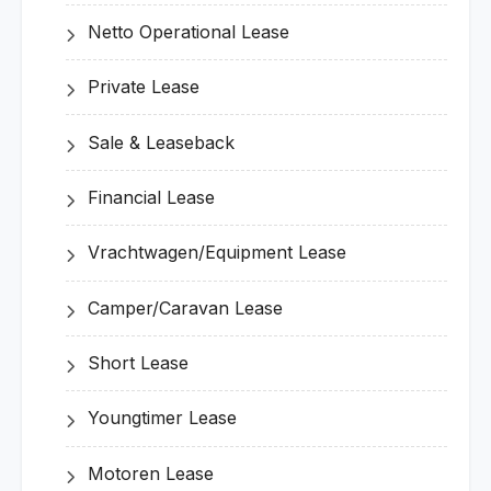
Netto Operational Lease
Private Lease
Sale & Leaseback
Financial Lease
Vrachtwagen/Equipment Lease
Camper/Caravan Lease
Short Lease
Youngtimer Lease
Motoren Lease