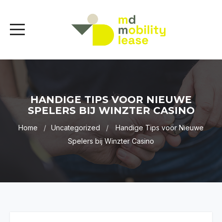
HANDIGE TIPS VOOR NIEUWE
SPELERS BIJ WINZTER CASINO
Home
Uncategorized
Handige Tips voor Nieuwe
Spelers bij Winzter Casino