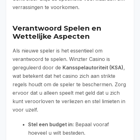
verrassingen te voorkomen.
Verantwoord Spelen en
Wettelijke Aspecten
Als nieuwe speler is het essentieel om
verantwoord te spelen. Winzter Casino is
gereguleerd door de
Kansspelautoriteit (KSA)
,
wat betekent dat het casino zich aan strikte
regels houdt om de speler te beschermen. Zorg
ervoor dat u alleen speelt met geld dat u zich
kunt veroorloven te verliezen en stel limieten in
voor uzelf.
Stel een budget in:
Bepaal vooraf
hoeveel u wilt besteden.