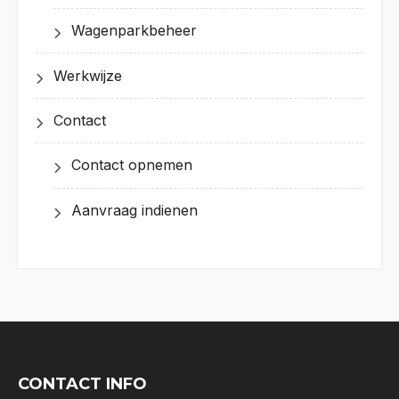
Wagenparkbeheer
Werkwijze
Contact
Contact opnemen
Aanvraag indienen
CONTACT INFO