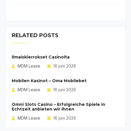
RELATED POSTS
Ilmaiskierrokset Casinolta
MDM Lease
16 juni 2026
Mobilen Kasinot – Oma Mobilebet
MDM Lease
16 juni 2026
Omni Slots Casino – Erfolgreiche Spiele in
Echtzeit anbieten wir Ihnen
MDM Lease
16 juni 2026